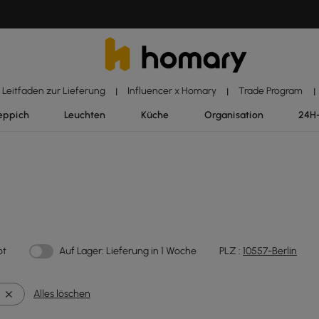
Leitfaden zur Lieferung
Influencer x Homary
Trade Program
|
|
|
eppich
Leuchten
Küche
Organisation
24H
ot
Auf Lager: Lieferung in 1 Woche
PLZ :
10557-Berlin
Alles löschen