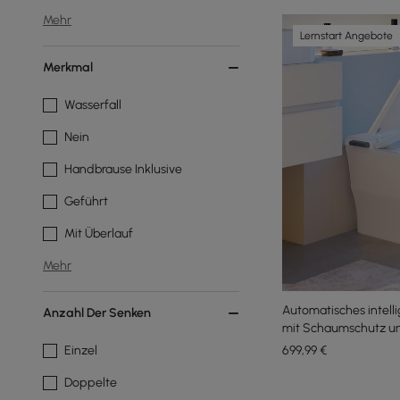
Mehr
Lernstart Angebote
Merkmal
Wasserfall
Nein
Handbrause Inklusive
Geführt
Mit Überlauf
Mehr
Automatisches intell
Anzahl Der Senken
mit Schaumschutz u
Einzel
699
,99
€
Doppelte