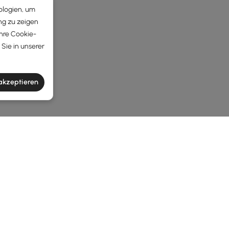
ologien, um
ng zu zeigen
Ihre Cookie-
Sie in unserer
 akzeptieren
he latest 7 items
macht und stilvoll