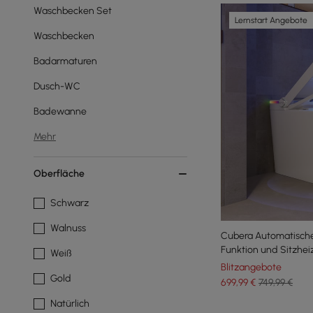
Waschbecken Set
Lernstart Angebote
Waschbecken
Badarmaturen
Dusch-WC
Badewanne
Mehr
Oberfläche
Schwarz
Walnuss
Cubera Automatische
Funktion und Sitzhe
Weiß
Blitzangebote
Gold
699
,99
€
749,99 €
Natürlich