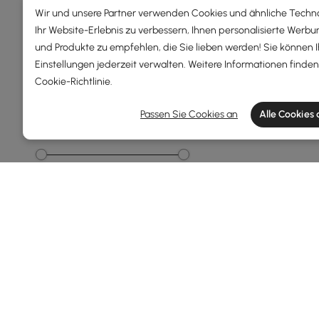
Wir und unsere Partner verwenden Cookies und ähnliche Techn
Gesamttiefe(mm)
Ihr Website-Erlebnis zu verbessern, Ihnen personalisierte Werbu
und Produkte zu empfehlen, die Sie lieben werden! Sie können 
3
865
Einstellungen jederzeit verwalten. Weitere Informationen finden 
Min
Max
Cookie-Richtlinie
.
Passen Sie Cookies an
Alle Cookies
Gesamtlänge(mm)
37
820
Min
Max
Weitere Filter anzeigen
Products in the current category have been updated to show t
Badezimmer-Renovierungen leicht ge