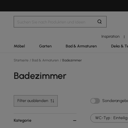
Inspiration
|
Möbel
Garten
Bad & Armaturen
Deko & T
Startseite
/
Bad & Armaturen
/
Badezimmer
Badezimmer
Filter ausblenden
Sonderangeb
WC-Typ :
Einteilig
Kategorie