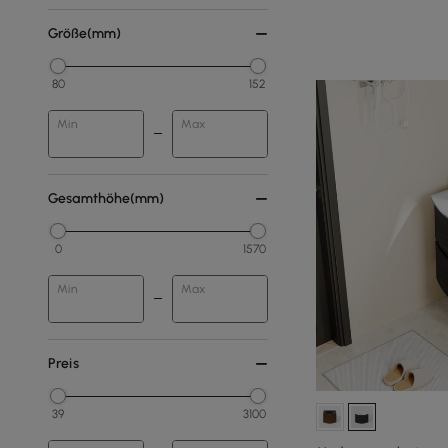
Größe(mm)
80
152
Min
Max
Gesamthöhe(mm)
0
1570
Min
Max
Preis
39
3100