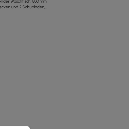
nder Waschtisch, 800 mm,
becken und 2 Schubladen,