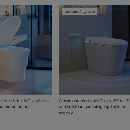
Lernstart Angebote
igentes Bidet-WC von Nexin
Glowin automatisches Dusch-WC mit S
nd Aromatherapie
und vollständiger Reinigungsfunktion
799
,99
€