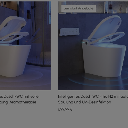
Lernstart Angebote
s Dusch-WC mit voller
Intelligentes Dusch WC Fitro H2 mit au
izung, Aromatherapie
Spülung und UV-Desinfektion
699
,99
€