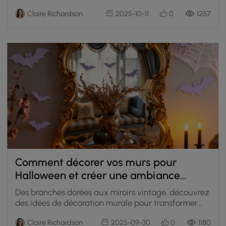
Kunstleder bleibt es lange schön und
Claire Richardson
2025-10-11
0
1257
Comment décorer vos murs pour
Halloween et créer une ambiance
unique à la maison — mit den neuen
Des branches dorées aux miroirs vintage, découvrez
Trends 2025
des idées de décoration murale pour transformer
votre intérieur en un univers m
Claire Richardson
2025-09-30
0
1180