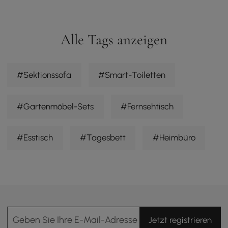
Alle Tags anzeigen
#Sektionssofa
#Smart-Toiletten
#Gartenmöbel-Sets
#Fernsehtisch
#Esstisch
#Tagesbett
#Heimbüro
#Designidee
#Kücheninsel
#Kommode
#Nachttisch
#Bett
Geben Sie Ihre E-Mail-Adresse Ein
Jetzt registrieren