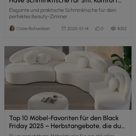
Have Schminktische für Stil, Komfort
und Funktionalität
Elegante und praktische Schminktische für dein
perfektes Beauty-Zimmer
Claire Richardson
2025-10-14
0
8352
Top 10 Möbel-Favoriten für den Black
Friday 2025 – Herbstangebote, die du
nicht verpassen darfst
10 unverzichtbare Möbelstücke für ein stilvolles