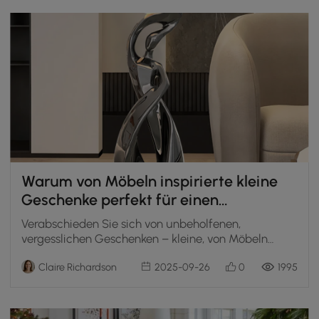
Warum von Möbeln inspirierte kleine
Geschenke perfekt für einen
Wichtelaustausch sind
Verabschieden Sie sich von unbeholfenen,
vergesslichen Geschenken – kleine, von Möbeln
inspirierte Artikel machen Ihr Wichteln unvergesslich.
Claire Richardson
2025-09-26
0
1995