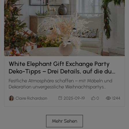
White Elephant Gift Exchange Party
Deko-Tipps – Drei Details, auf die du
achten solltest
Festliche Atmosphäre schaffen – mit Möbeln und
Dekoration unvergessliche Weihnachtspartys
gestalten
Claire Richardson
2025-09-19
0
1244
Mehr Sehen