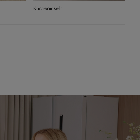
Kücheninseln
Co