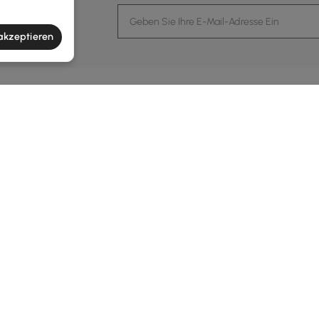
NDS
Events und mehr.
 akzeptieren
klärung
rmation
Kundendienst
Kontaktiere Uns
 Homary
Kundendienstzentrum
Kundendie
en
Retouren & Erstattung
rtungen
Versandanleitung
Dienstzeit
altigkeit
Bestellung Verfolgen
Montag bis Freitag 
Uhr am Berlin Zeit
hnungsprogramm
B2B-Programm
schutz
ungsbedingungen
Handelsprogramm
ESSUM
Partnerprogramm
e-Richtlinie