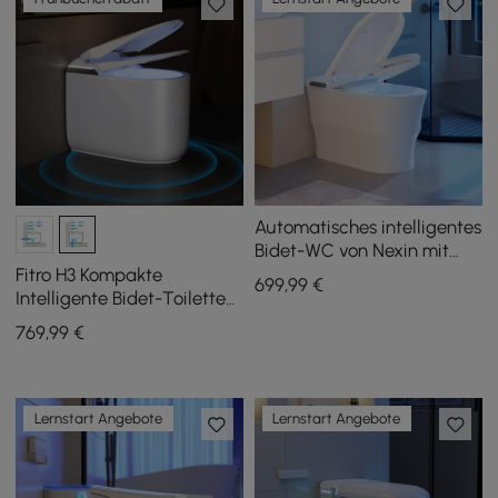
Automatisches intelligentes
Bidet-WC von Nexin mit
Schaumschutz und
Fitro H3 Kompakte
699
,99
€
Aromatherapie
Intelligente Bidet-Toilette
mit Tank, automatisch
769
,99
€
öffnendem Deckel,
Doppelspülung
Lernstart Angebote
Lernstart Angebote