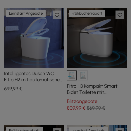
Lernstart Angebote
Frühbucherrabatt
Intelligentes Dusch WC
Fitro H2 mit automatischer
Spülung und UV-
Fitro H3 Kompakt Smart
699
,99
€
Desinfektion
Bidet Toilette mit
Spülkasten, automatischer
Blitzangebote
Deckelöffnung, Dual Flush
809
,99
€
869,99 €
Frühbucherrabatt
Lernstart Angebote