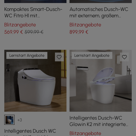
Kompaktes Smart-Dusch-
Automatisches Dusch-WC
WC Fitro H1 mit
mit externem, großem
Geruchsabsaugung und
Spülkasten und UV-
Blitzangebote
Blitzangebote
automatischer Spülung
Sterilisation
569
,99
€
599,99 €
899
,99
€
Lernstart Angebote
Lernstart Angebote
Intelligentes Dusch-WC
+3
Glowin K2 mit integriertem
Wassertank
Intelligentes Dusch WC
Blitzangebote