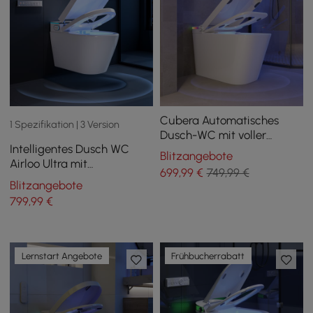
Cubera Automatisches
1 Spezifikation | 3 Version
Dusch-WC mit voller
Intelligentes Dusch WC
Funktion und Sitzheizung,
Blitzangebote
Airloo Ultra mit
Aromatherapie
699
,99
€
749,99 €
integriertem Tank, UV-
Blitzangebote
Desinfektion,
799
,99
€
Schaumschutz und
Doppelspülung
Lernstart Angebote
Frühbucherrabatt