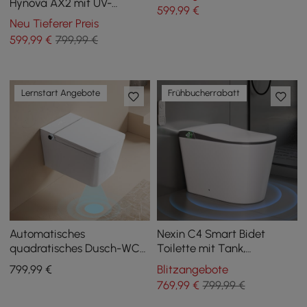
Hynova AX2 mit UV-
599
,99
€
Desinfektion und
Neu Tieferer Preis
automatischer
599
,99
€
799,99 €
Deckelöffnung, Weiß
Lernstart Angebote
Frühbucherrabatt
Automatisches
Nexin C4 Smart Bidet
quadratisches Dusch-WC
Toilette mit Tank,
Airloo mit
Schaumschutz, UV-
799
,99
€
Blitzangebote
Absenkautomatik und
Sterilisation, Komforthöhe,
769
,99
€
799,99 €
Sitzheizung
48L/Spülung