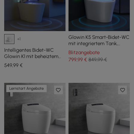
Glowin K5 Smart-Bidet-WC
+1
mit integriertem Tank,
Kindersitz, komfortabler
Intelligentes Bidet-WC
Blitzangebote
Sitzhöhe
Glowin K1 mit beheiztem
799
,99
€
849,99 €
Sitz und hinterer
549
,99
€
Umgebungsbeleuchtung
Lernstart Angebote