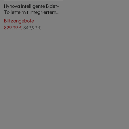
Hynova Intelligente Bidet-
Toilette mit integriertem
Tank, Schaumschutz,
Blitzangebote
Stuhlhöhe
829
,99
€
849,99 €