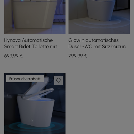
Hynova Automatische
Glowin automatisches
Smart Bidet Toilette mit
Dusch-WC mit Sitzheizung
integriertem Tank und
und vollständiger
699
,99
€
799
,99
€
Komfort-Sitzhöhe
Reinigungsfunktion
Frühbucherrabatt