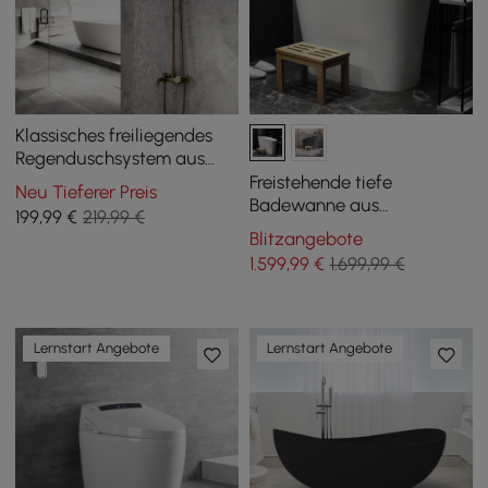
Klassisches freiliegendes
Regenduschsystem aus
antikem Messing mit
Freistehende tiefe
Neu Tieferer Preis
Handbrause Einzelhebel
Badewanne aus
199
,99
€
219,99 €
Mineralguss in Weiß mit
Blitzangebote
ergonomischem
1.599
,99
€
1.699,99 €
integriertem Sitz, 120 cm
Lernstart Angebote
Lernstart Angebote