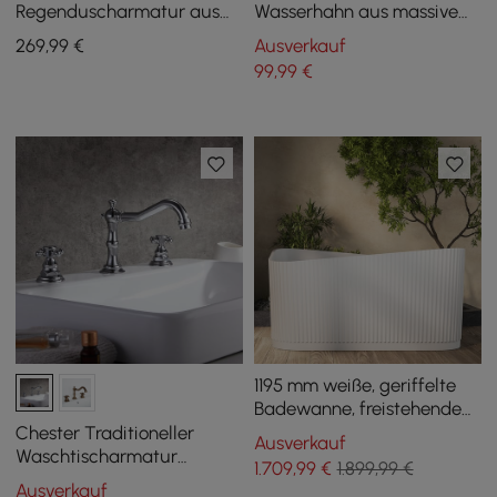
Regenduscharmatur aus
Wasserhahn aus massivem
offenem antikem Messing
Messing mit einem Griff
269
,99
€
Ausverkauf
mit zwei Griffen, massives
99
,99
€
Messing
1195 mm weiße, geriffelte
Badewanne, freistehende
Badewanne aus Kunstharz
Chester Traditioneller
Ausverkauf
Waschtischarmatur
1.709
,99
€
1.899,99 €
Doppelgriff Badezimmer 3-
Ausverkauf