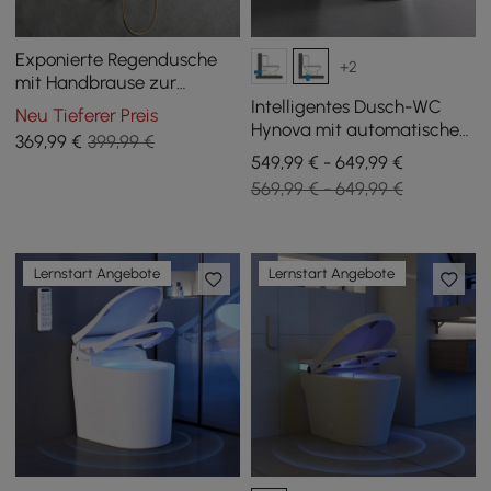
Exponierte Regendusche
+2
mit Handbrause zur
Wandmontage gebürstetes
Intelligentes Dusch-WC
Neu Tieferer Preis
Gold
Hynova mit automatischer
369
,99
€
399,99 €
Spülung und
549,99 € - 649,99 €
Deckelöffnung, Weiß
569,99 € - 649,99 €
Lernstart Angebote
Lernstart Angebote