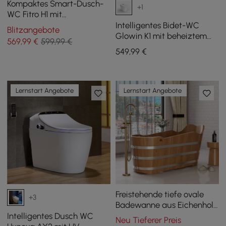
Kompaktes Smart-Dusch-
+1
WC Fitro H1 mit
Geruchsabsaugung und
Intelligentes Bidet-WC
Blitzangebote
automatischer Spülung
Glowin K1 mit beheiztem
569
,99
€
599,99 €
Sitz und hinterer
549
,99
€
Umgebungsbeleuchtung
Lernstart Angebote
Lernstart Angebote
Freistehende tiefe ovale
+3
Badewanne aus Eichenholz
mit integriertem Sitz, 151 cm
Intelligentes Dusch WC
Neu Tieferer Preis