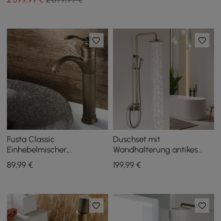
Fusta Classic
Duschset mit
Einhebelmischer,
Wandhalterung antikes
Monoblock, für
Messing mit 20 cm
89
,99
€
199
,99
€
Badezimmer, massives
Regenduschkopf und
Messing
Handbrause