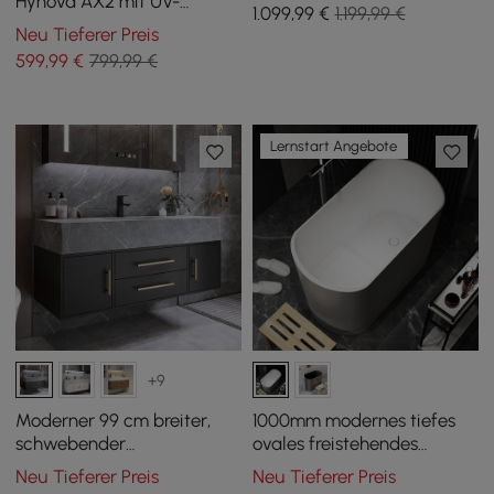
Hynova AX2 mit UV-
1.099
,99
€
1.199,99 €
Desinfektion und
Neu Tieferer Preis
automatischer
599
,99
€
799,99 €
Deckelöffnung, Weiß
Lernstart Angebote
+9
Moderner 99 cm breiter,
1000mm modernes tiefes
schwebender
ovales freistehendes
Einzelwaschtisch in
mattweißes Steinharz
Neu Tieferer Preis
Neu Tieferer Preis
Schwarz mit
japanisches Bad