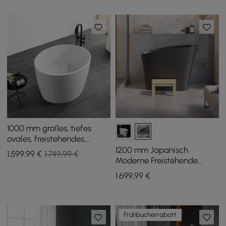
1000 mm großes, tiefes
ovales, freistehendes,
mattweißes Einweichbad
1200 mm Japanisch
1.599
,99
€
1.749,99 €
aus Steinharz
Moderne Freistehende
Badewanne aus Steinharz
1.699
,99
€
in Schwarz
Frühbucherrabatt