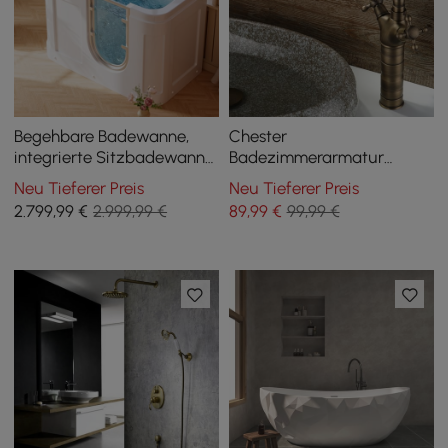
Begehbare Badewanne,
Chester
integrierte Sitzbadewanne,
Badezimmerarmatur
Luftdüsen und Whirlpool-
klassischer Stil
Neu Tieferer Preis
Neu Tieferer Preis
Massagedüsen mit
Doppelkreuzgriff Einloch
2.799
,99
€
2.999,99 €
89
,99
€
99,99 €
Thermostatsteuerung