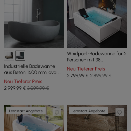
Whirlpool-Badewanne für 2
Personen mit 38
Massagedüsen und
Industrielle Badewanne
Neu Tieferer Preis
Temperaturregelung, 182
aus Beton, 1600 mm, oval,
2.799
,99
€
2.899,99 €
cm
freistehend, Zement, Grau
Neu Tieferer Preis
2.999
,99
€
3.099,99 €
Lernstart Angebote
Lernstart Angebote