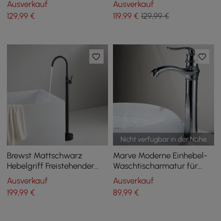
Ausverkauf
Ausverkauf
Zinklegierung
Waschtischarmatur
129
,99
€
119
,99
€
129,99 €
Massivmessing
massives Messing
Nicht verfügbar in der Nähe
Brewst Mattschwarz
Marve Moderne Einhebel-
Hebelgriff Freistehender
Waschtischarmatur für
Badeinfüllhahn massives
Badezimmer, hoch, Chrom
Ausverkauf
Ausverkauf
Messing
poliert
199
,99
€
89
,99
€