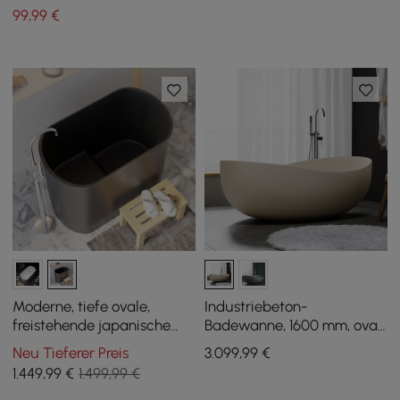
Loch
99
,99
€
Moderne, tiefe ovale,
Industriebeton-
freistehende japanische
Badewanne, 1600 mm, oval,
Badewanne aus
freistehend, aus Zement,
Neu Tieferer Preis
3.099
,99
€
mattschwarzem Steinharz,
mit Abfallbehälter, Beige
1.449
,99
€
1.499,99 €
1000 mm