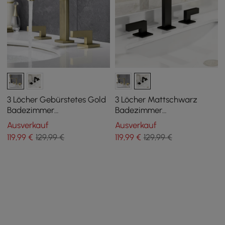
3 Löcher Gebürstetes Gold
3 Löcher Mattschwarz
Badezimmer
Badezimmer
Waschtischarmatur
Waschtischarmatur
Ausverkauf
Ausverkauf
Doppelgriff massives
Doppelgriff massives
119
,99
€
129,99 €
119
,99
€
129,99 €
Messing
Messing