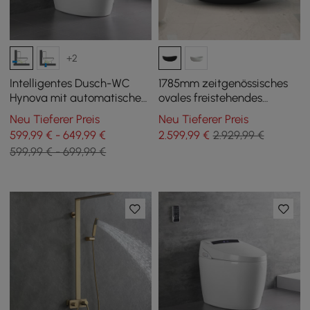
+2
Intelligentes Dusch-WC
1785mm zeitgenössisches
Hynova mit automatischer
ovales freistehendes
Spülung und
Steinharz-Einweichbad in
Neu Tieferer Preis
Neu Tieferer Preis
Deckelöffnung, Weiß
Schwarz
599,99 € - 649,99 €
2.599
,99
€
2.929,99 €
599,99 € - 699,99 €