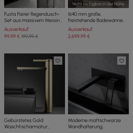
Nicht verfügbar in der Nähe
Fusta Fairer Regendusch-
1640 mm große,
Set aus massivem Messing,
freistehende Badewanne
Einhandgriff, rund, Messing
mit fester Oberfläche im
Ausverkauf
Ausverkauf
Diamantschliff
99
,99
€
199,99 €
2.699
,99
€
Gebürstetes Gold
Moderne mattschwarze
Waschtischarmatur
Wandhalterung
Monoblock Einhebelgriff
Badezimmer