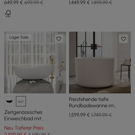
649
,99
€
699,99 €
1.449
,99
€
1.499,99 €
Sintersteinplatte und
Waschbecken
Lager Sale
Freistehende tiefe
Rundbadewanne im
japanischen Stil aus
Zeitgenössisches
1.599
,99
€
1.749,99 €
Mineralguss, 105 cm
Einweichbad mit
Mittelabfall in glänzendem
Neu Tieferer Preis
Weiß
2.599
,99
€
2.699,99 €