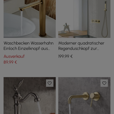
Waschbecken Wasserhahn
Moderner quadratischer
Einloch Einzelknopf aus
Regenduschkopf zur
massivem Messing
Wandmontage aus
Ausverkauf
199
,99
€
massivem Messing in
89
,99
€
gebürstetem Gold