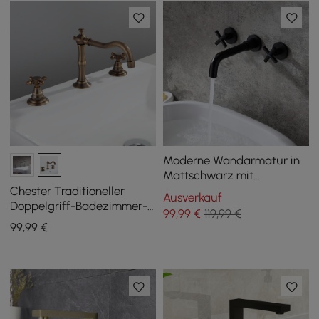
Moderne Wandarmatur in
Mattschwarz mit
Kreuzgriffen
Chester Traditioneller
Ausverkauf
Doppelgriff-Badezimmer-
99
,99
€
119,99 €
3-Loch-Waschtischarmatur
99
,99
€