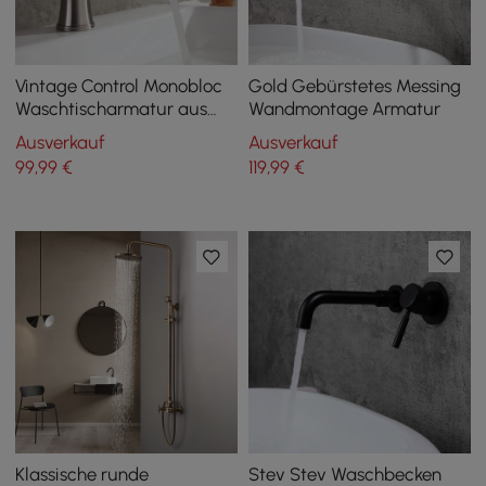
Vintage Control Monobloc
Gold Gebürstetes Messing
Waschtischarmatur aus
Wandmontage Armatur
massivem Messing in
Ausverkauf
Ausverkauf
gebürstetem Nickel
99
,99
€
119
,99
€
Klassische runde
Stev Stev Waschbecken