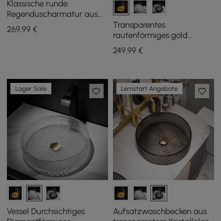
Klassische runde
Regenduscharmatur aus
offenem antikem Messing
Transparentes
269
,99
€
mit zwei Griffen, massives
rautenförmiges gold
Messing
Waschbecken aus
249
,99
€
Kristallglas
Lager Sale
Lernstart Angebote
Vessel Durchsichtiges
Aufsatzwaschbecken aus