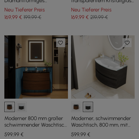
Diamantförmiges
transparentem Kristallglas
Kristallglas-
in Diamantform, 390 mm,
Neu Tieferer Preis
Neu Tieferer Preis
Badezimmerwaschbecken
Schwarz
169
,99
€
199,99 €
169
,99
€
219,99 €
Moderner 800 mm großer
Moderner, schwimmender
schwimmender Waschtisch
Waschtisch, 800 mm, mit
mit einteiligem Glasbecken
einteiligem Glasbecken
599
,99
€
599
,99
€
und 2 Schubladen in
und 2 Schubladen,