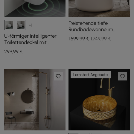
Freistehende tiefe
+1
Rundbadewanne im
japanischen Stil aus
U-förmiger intelligenter
1.599
,99
€
1.749,99 €
Mineralguss, 105 cm
Toilettendeckel mit
automatischer
299
,99
€
Deckelöffnung
Lernstart Angebote