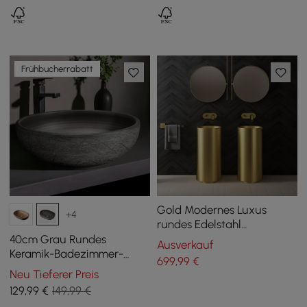
Nussbaum
schwarz
Frühbucherrabatt
Gold Modernes Luxus
+4
rundes Edelstahl
Waschtisch freistehend
40cm Grau Rundes
Ausverkauf
Keramik-Badezimmer-
699
,99
€
Waschbecken – Matt
Neu Tieferer Preis
glasiertes
129
,99
€
149,99 €
Aufsatzwaschbecken