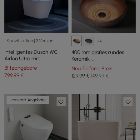
1 Spezifikation | 3 Version
+4
Intelligentes Dusch WC
400 mm großes rundes
Airloo Ultra mit
Keramik-
integriertem Tank, UV-
Aufsatzwaschbecken im
Blitzangebote
Neu Tieferer Preis
Desinfektion,
Retro-Design
799
,99
€
129
,99
€
149,99 €
Schaumschutz und
Doppelspülung
Lernstart Angebote