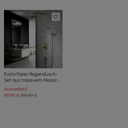
Fusta Fairer Regendusch-
Set aus massivem Messing,
Einhandgriff, rund, Messing
Ausverkauf
99
,99
€
199,99 €