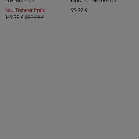
Freistehendes
Einhebelmischer für
Badezimmer-Waschtisch
Aufsatzwaschbecken und
Neu Tieferer Preis
99
,99
€
mit Aufsatzwaschbecken, 3
Wasserfall, massives
849
,99
€
899,99 €
Schubladen, Gesinterte
Messing
Steinplatte