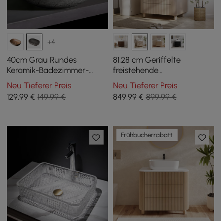
+4
40cm Grau Rundes
81,28 cm Geriffelte
Keramik-Badezimmer-
freistehende
Waschbecken – Matt
Badezimmerwaschtisch
Neu Tieferer Preis
Neu Tieferer Preis
glasiertes
mit Aufsatzwaschbecken, 3
129
,99
€
149,99 €
849
,99
€
899,99 €
Aufsatzwaschbecken
Schubladen,
Sintersteinplatte
Frühbucherrabatt