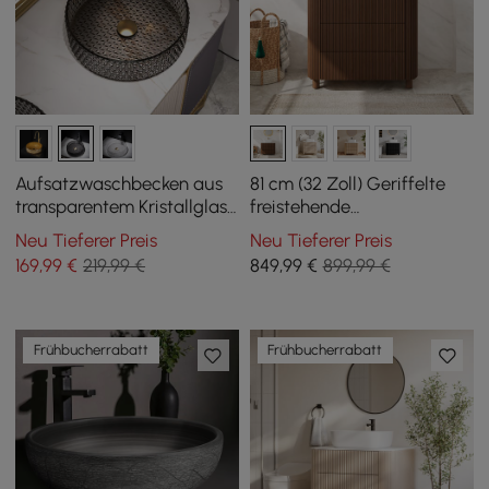
Aufsatzwaschbecken aus
81 cm (32 Zoll) Geriffelte
transparentem Kristallglas
freistehende
in Diamantform, 390 mm,
Badezimmerwaschtisch
Neu Tieferer Preis
Neu Tieferer Preis
Schwarz
mit Aufsatzwaschbecken, 3
169
,99
€
219,99 €
849
,99
€
899,99 €
Schubladen, gesinterte
Steinplatte
Frühbucherrabatt
Frühbucherrabatt