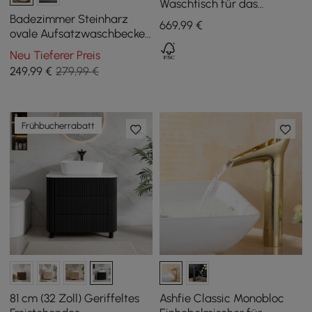
Waschtisch für das
Badezimmer (800 mm) mit
Badezimmer Steinharz
669
,99
€
Aufsatzwaschbecken und
ovale Aufsatzwaschbecken
2 Schubladen
glänzend weiß mit Pop Up
Neu Tieferer Preis
Abfall
249
,99
€
279,99 €
Frühbucherrabatt
81 cm (32 Zoll) Geriffeltes
Ashfie Classic Monobloc