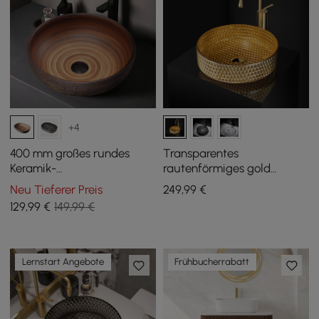
+4
400 mm großes rundes
Transparentes
Keramik-
rautenförmiges gold
Aufsatzwaschbecken im
Waschbecken aus
Neu Tieferer Preis
249
,99
€
Retro-Design
Kristallglas
129
,99
€
149,99 €
Lernstart Angebote
Frühbucherrabatt