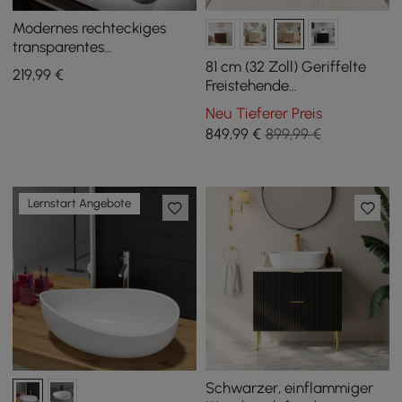
Modernes rechteckiges
transparentes
Badezimmer-
81 cm (32 Zoll) Geriffelte
219
,99
€
Aufsatzwaschbecken aus
Freistehende
Glas, transparentes
Badezimmerwaschtisch
Neu Tieferer Preis
Waschbecken mit Abfluss
mit Aufsatzwaschbecken, 3
849
,99
€
899,99 €
Schubladen, Gesinterte
Steinplatte
Lernstart Angebote
Schwarzer, einflammiger