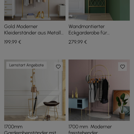
Gold Moderner
Wandmontierter
Kleiderständer aus Metall
Eckgarderobe für
mit Haken und
Eingangsbereich aus
199
,99
€
279
,99
€
Marmorsockel
Metall mit Haken
Lernstart Angebote
1700mm
1700 mm Moderner
Garderobenständer mit
freistehender