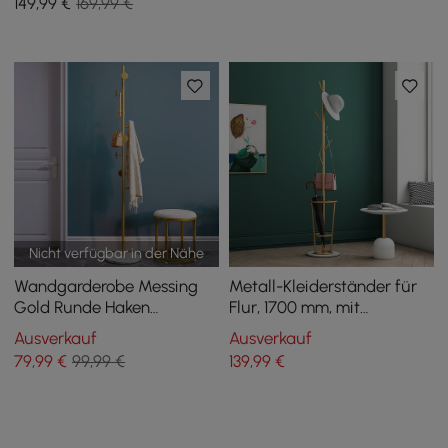
149
,99
€
169,99 €
Nicht verfügbar in der Nähe
Wandgarderobe Messing
Metall-Kleiderständer für
Gold Runde Haken
Flur, 1700 mm, mit
Eingangsbereich
Schirmständer, goldfarben
Ausverkauf
Ausverkauf
freistehende Kleiderbügel
79
,99
€
99,99 €
139
,99
€
Marmorsockel