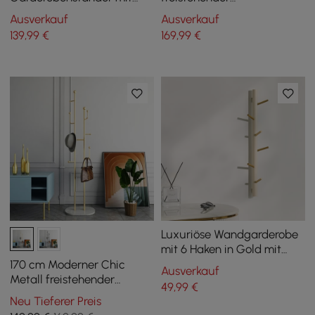
Schirmständer aus Metall
Kleiderständer mit
Ausverkauf
Ausverkauf
Marmorsockel
139
,99
€
169
,99
€
Luxuriöse Wandgarderobe
mit 6 Haken in Gold mit
hoher Tragfähigkeit und
170 cm Moderner Chic
Ausverkauf
Lackierung
Metall freistehender
49
,99
€
Kleiderständer
Neu Tieferer Preis
Marmorsockel in Gold