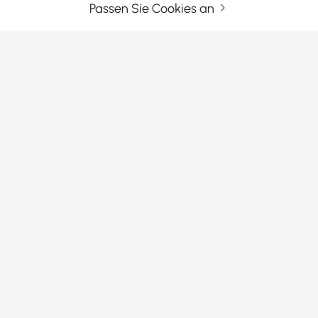
Passen Sie Cookies an
Geben Sie Ihre E-Mail-Adresse Ein
Jetzt registrieren
Allgemeine Geschäftsbedingungen
|
Datenschutzerklärung
Apps Herunterladen
Information
Kundendienst