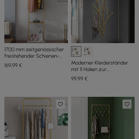
1700 mm zeitgenössischer
freistehender Schienen-
Stoffständer mit
Moderner Kleiderständer
169
,99
€
Marmorsockel
mit 11 Haken zur
Wandmontage in Gold mit
99
,99
€
Astform