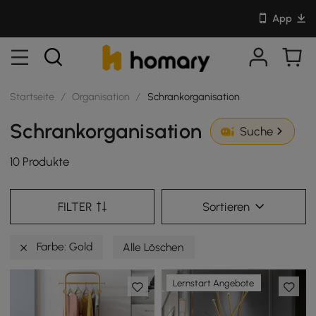
App
Startseite
/
Organisation
/
Schrankorganisation
Schrankorganisation
Suche
10 Produkte
FILTER
Sortieren
Farbe: Gold
Alle Löschen
Lernstart Angebote