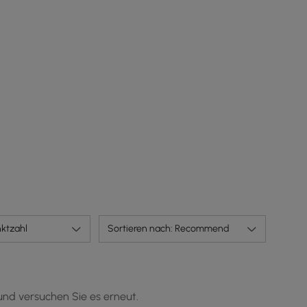
Aufhängen von Kleidung und Taschen für den
täglichen Gebrauch
ktzahl
Sortieren nach: Recommend
und versuchen Sie es erneut.