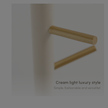
Cremefarbener, leichter Luxusstil: Einfach, modisch