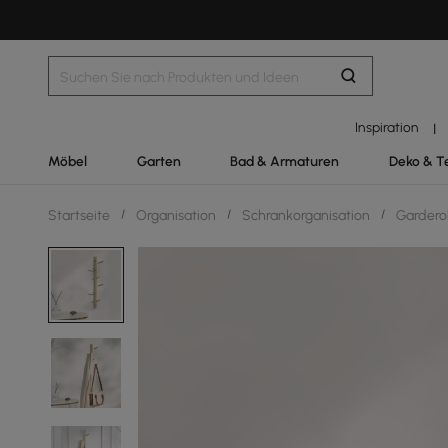
Inspiration
|
Möbel
Garten
Bad & Armaturen
Deko & T
Startseite
/
Organisation
/
Schrankorganisation
/
Gardero