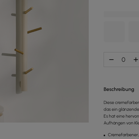
Beschreibung
Diese cremefarbe
das ein glänzende
Es hat eine hervo
Aufhängen von Kl
Cremefarbener, l