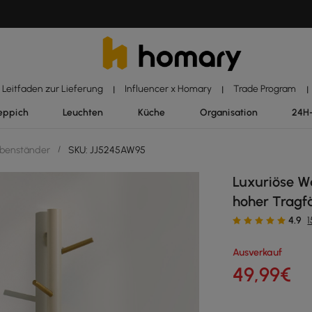
Leitfaden zur Lieferung
Influencer x Homary
Trade Program
|
|
|
eppich
Leuchten
Küche
Organisation
24H
benständer
/
SKU: JJ5245AW95
Luxuriöse W
hoher Tragf
4.9
Ausverkauf
49
,99
€