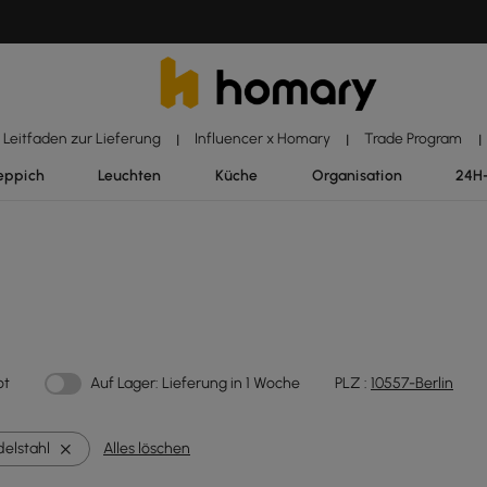
Leitfaden zur Lieferung
Influencer x Homary
Trade Program
|
|
|
eppich
Leuchten
Küche
Organisation
24H
ot
Auf Lager: Lieferung in 1 Woche
PLZ :
10557-Berlin
delstahl
Alles löschen