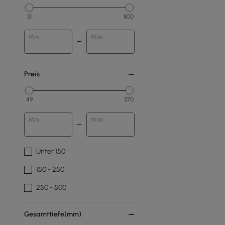
31
800
Min
Max
Preis
49
370
Min
Max
Unter 150
150 - 250
250 - 500
Gesamttiefe(mm)