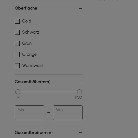
Oberfläche
Gold
Schwarz
Grün
Orange
Warmweiß
Gesamthöhe(mm)
17
1700
Min
Max
Gesamtbreite(mm)