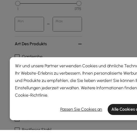
1
1775
Min
Max
Art Des Produkts
Garderobe
Wir und unsere Partner verwenden Cookies und ähnliche Techn
Kleiderständer
Ihr Website-Erlebnis zu verbessern, Ihnen personalisierte Werbu
Mauer
und Produkte zu empfehlen, die Sie lieben werden! Sie können 
Einstellungen jederzeit verwalten. Weitere Informationen finden 
Rahmenmaterial
Cookie-Richtlinie
.
Metall
Passen Sie Cookies an
Alle Cookies
Eisen
Rostfreier Stahl