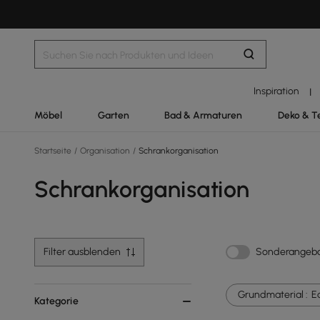
Inspiration
|
Möbel
Garten
Bad & Armaturen
Deko & T
Startseite
/
Organisation
/
Schrankorganisation
Schrankorganisation
Filter ausblenden
Sonderangeb
Grundmaterial :
E
Kategorie