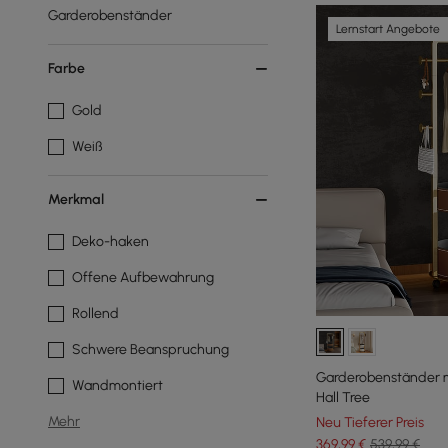
Garderobenständer
Lernstart Angebote
Farbe
Gold
Weiß
Merkmal
Deko-haken
Offene Aufbewahrung
Rollend
Schwere Beanspruchung
Garderobenständer mi
Wandmontiert
Hall Tree
Mehr
Neu Tieferer Preis
369
,99
€
539,99 €