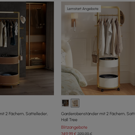
Lernstart Angebote
t 2 Fächern, Sattelleder,
Garderobenständer mit 2 Fächern, Satt
Hall Tree
Blitzangebote
349
,99
€
399,99 €