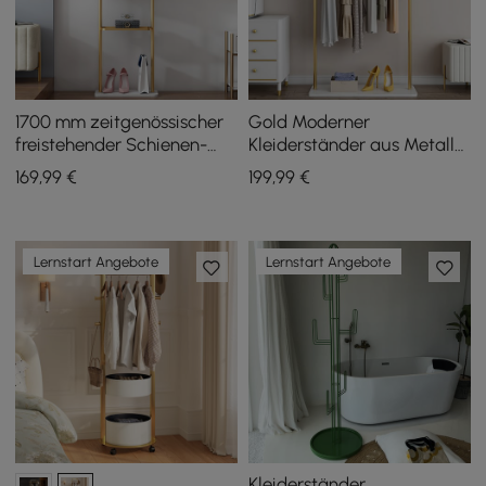
1700 mm zeitgenössischer
Gold Moderner
freistehender Schienen-
Kleiderständer aus Metall
Stoffständer mit
mit Haken und
169
,99
€
199
,99
€
Marmorsockel
Marmorsockel
Lernstart Angebote
Lernstart Angebote
Kleiderständer