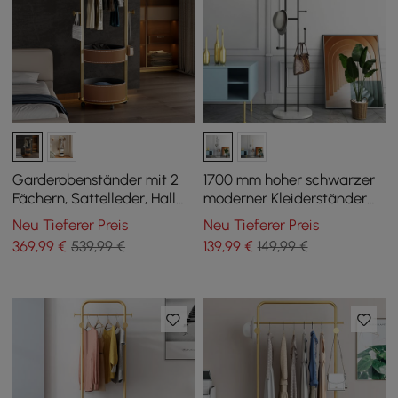
Garderobenständer mit 2
1700 mm hoher schwarzer
Fächern, Sattelleder, Hall
moderner Kleiderständer
Tree
aus Metall mit 7 Haken und
Neu Tieferer Preis
Neu Tieferer Preis
Marmorsockel
369
,99
€
539,99 €
139
,99
€
149,99 €