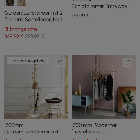
Schlafzimmer Entryway
Garderobe Freistehender
Garderobenständer mit 2
179
,99
€
Kaktus Hall Tree in Grün
Fächern, Sattelleder, Hall
Tree
Blitzangebote
349
,99
€
399,99 €
Lernstart Angebote
1700mm
1700 mm Moderner
Garderobenständer mit
freistehender
Schirmständer aus Metall
Kleiderständer mit