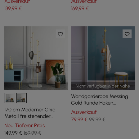
Ausverkauf
Ausverkauf
Marmorsockel
139
,99
€
169
,99
€
Nicht verfügbar in der Nähe
Wandgarderobe Messing
Gold Runde Haken
Eingangsbereich
170 cm Moderner Chic
Ausverkauf
freistehende Kleiderbügel
Metall freistehender
79
,99
€
99,99 €
Marmorsockel
Kleiderständer
Neu Tieferer Preis
Marmorsockel in Gold
149
,99
€
169,99 €