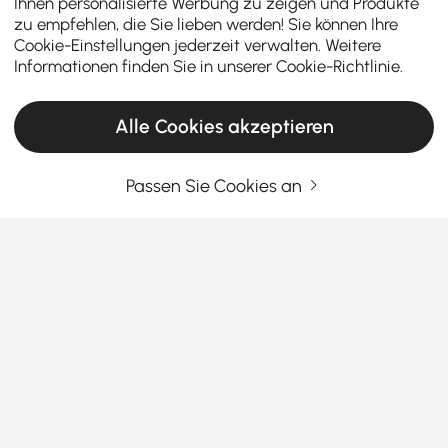
Ihnen personalisierte Werbung zu zeigen und Produkte
zu empfehlen, die Sie lieben werden! Sie können Ihre
Cookie-Einstellungen jederzeit verwalten. Weitere
Informationen finden Sie in unserer
Cookie-Richtlinie
.
Alle Cookies akzeptieren
Passen Sie Cookies an
Warum ein guter Schuhschrank in jeden Flur
gehört
Warum Schuhaufbewahrung für einen
aufgeräumten Eingangsbereich unerlässlich
ist
Mehr sehen
Stolpern Sie auch ständig über Schuhe, sobald Sie
Products in the current category have been updated to show the latest 1 items
zur Tür hereinkommen? Wenn Sie unordentliche
Eingangsbereiche in den Wahnsinn treiben, könnten
Schuhaufbewahrungslösungen für den
Eingangsbereich
Ihr neuer bester Freund werden. Sie