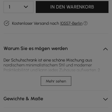
1
IN DEN WARENKORB
Kostenloser Versand nach
10557-Berlin
Warum Sie es mögen werden
Der Schuhschrank ist eine schöne Mischung aus
nordischem minimalistischem Stil und moderner
Praktikabilität und kann jedes Zuhause aufwerten. 2
Türen mit 8 Regalen bieten Ihnen ausreichend Platz, um
die Schuhe mit bis zu 20 Paaren zu organisieren.
Mehr sehen
Premium-MDF, Massivholz und Metall sorgen für lange
Lebensdauer und stabilen Halt. Fantastischer Nutzen,
gepaart mit einer einzigartigen Ästhetik, zeichnen den
Gewichte & Maße
Schuhschrank als außergewöhnliche Ergänzung für
jeden Flur aus.