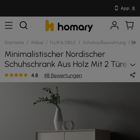
App
/
/
/
/
Startseite
Möbel
FLUR & DIELE
Schuhaufbewahrung
SKU:
Minimalistischer Nordischer
Schuhschrank Aus Holz Mit 2 Türen
Und 10 Regalen, Cremefarben
4.8
48 Bewertungen