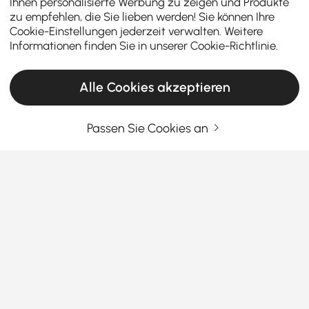
Ihnen personalisierte Werbung zu zeigen und Produkte
zu empfehlen, die Sie lieben werden! Sie können Ihre
Cookie-Einstellungen jederzeit verwalten. Weitere
Informationen finden Sie in unserer
Cookie-Richtlinie
.
Alle Cookies akzeptieren
Passen Sie Cookies an
Warum ein guter Schuhschrank in jeden Flur
gehört
Warum Schuhaufbewahrung für einen
aufgeräumten Eingangsbereich unerlässlich
ist
Mehr sehen
Stolpern Sie auch ständig über Schuhe, sobald Sie
Products in the current category have been updated to show the latest 2 items
zur Tür hereinkommen? Wenn Sie unordentliche
Eingangsbereiche in den Wahnsinn treiben, könnten
Schuhaufbewahrungslösungen für den
Eingangsbereich
Ihr neuer bester Freund werden. Sie