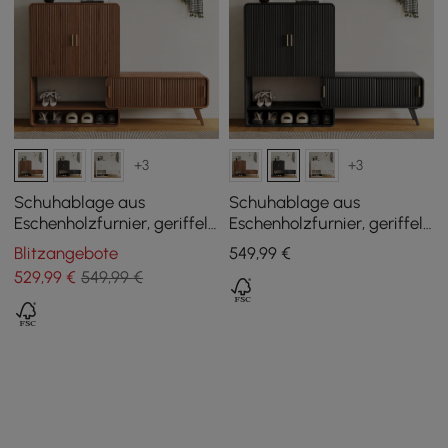
+3
+3
Schuhablage aus
Schuhablage aus
Eschenholzfurnier, geriffelt,
Eschenholzfurnier, geriffelt,
für den Eingangsbereich
für den Eingangsbereich
Blitzangebote
549
,99
€
529
,99
€
549,99 €