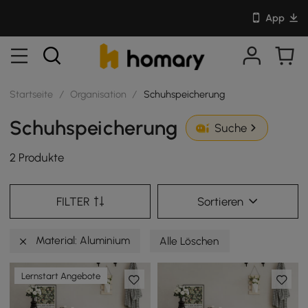
App
Startseite
/
Organisation
/
Schuhspeicherung
Schuhspeicherung
Suche
2 Produkte
FILTER
Sortieren
Material: Aluminium
Alle Löschen
Lernstart Angebote