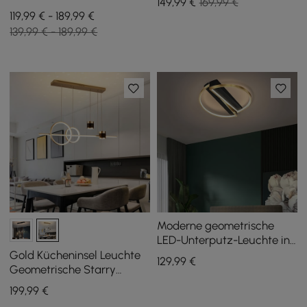
149
,99
€
169,99 €
Deckenleuchte LED-Ring 8-
119,99 € - 189,99 €
flammig
139,99 € - 189,99 €
Moderne geometrische
LED-Unterputz-Leuchte in
Gold und Schwarz
Gold Kücheninsel Leuchte
129
,99
€
Geometrische Starry
Pendelleuchte
199
,99
€