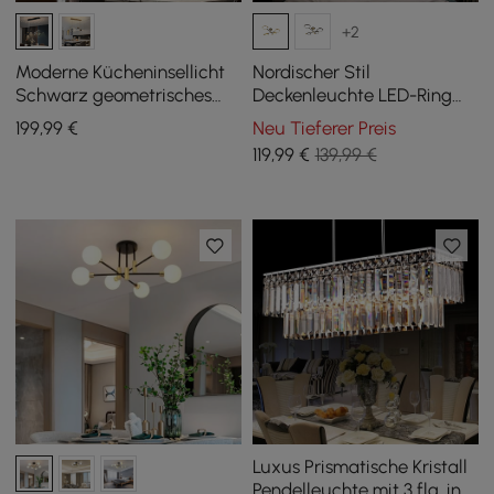
+2
Moderne Kücheninsellicht
Nordischer Stil
Schwarz geometrisches
Deckenleuchte LED-Ring
Sternenhimmel Design mit
halbbündige Beleuchtung
199
,99
€
Neu Tieferer Preis
3 einstellbare Lichtmodi
in Gold
119
,99
€
139,99 €
Luxus Prismatische Kristall
Pendelleuchte mit 3 flg. in