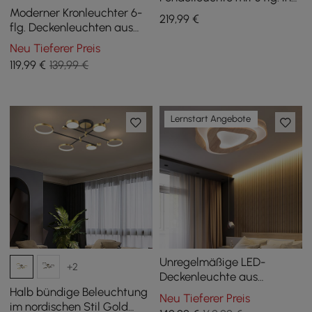
Chrom
Moderner Kronleuchter 6-
219
,99
€
flg. Deckenleuchten aus
Glas
Neu Tieferer Preis
119
,99
€
139,99 €
Lernstart Angebote
Unregelmäßige LED-
+2
Deckenleuchte aus
nordischem Eichenholz zur
Halb bündige Beleuchtung
Neu Tieferer Preis
bündigen Montage
im nordischen Stil Gold