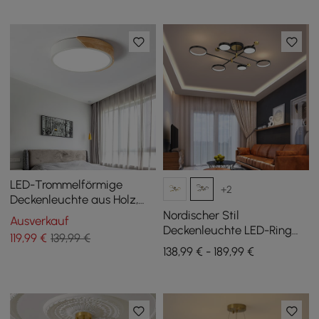
LED-Trommelförmige
+2
Deckenleuchte aus Holz,
Metall und Acryl, groß,
Nordischer Stil
Ausverkauf
bündig, weiß dimmbar
Deckenleuchte LED-Ring
119
,99
€
139,99 €
halbbündige Beleuchtung
138,99 € - 189,99 €
in Schwarz