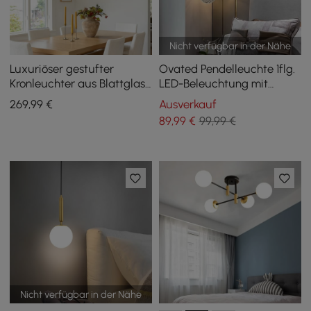
Nicht verfügbar in der Nähe
Luxuriöser gestufter
Ovated Pendelleuchte 1flg.
Kronleuchter aus Blattglas
LED-Beleuchtung mit
& Kristall mit verstellbarer
verstellbarem Kabel
269
,99
€
Ausverkauf
Aufhängungungshöhe
89
,99
€
99,99 €
Nicht verfügbar in der Nähe