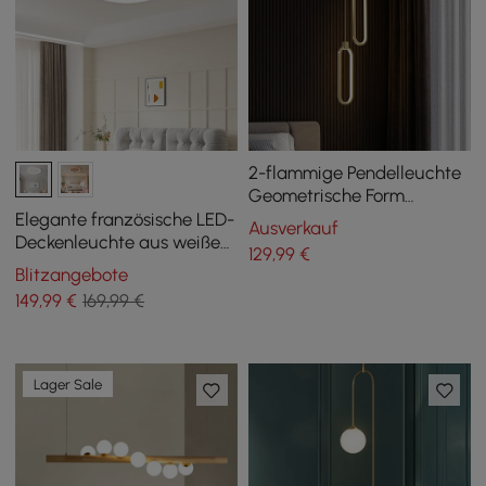
2-flammige Pendelleuchte
Geometrische Form
Deckenleuchte
Elegante französische LED-
Ausverkauf
höhenverstellbar
Deckenleuchte aus weißem
129
,99
€
Kunstharz mit 3D-
Blitzangebote
Schnitzerei
149
,99
€
169,99 €
Lager Sale