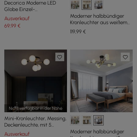
Decorica Moderne LED
Globe Einzel-
Pendelleuchte in Weiß und
Moderner halbbündiger
Ausverkauf
Gold
Kronleuchter aus weißem
69
,99
€
Glas mit 4 Leuchten
119
,99
€
Nicht verfügbar in der Nähe
Mini-Kronleuchter, Messing,
Deckenleuchte, mit 5
Leuchten
Moderner halbbündiger
Ausverkauf