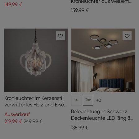
Kronleuchter aus weißem
149
,99
€
Glas mit 8 Leuchten
159
,99
€
Kronleuchter im Kerzenstil,
+2
verwittertes Holz und Eisen,
Vintage-Stil, verwittertes
Beleuchtung in Schwarz
Ausverkauf
Holz und Eisen, 6 Lichter
Deckenleuchte LED Ring 8-
219
,99
€
249,99 €
Licht
138
,99
€