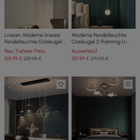
Linearc Moderne lineare
Moderne Pendelleuchte
Pendelleuchte Glaskugel 7-
Glaskugel 2-flammig U-
Licht Kücheninsel
förmig in Gold für Wohn-
Neu Tieferer Preis
Ausverkauf
und Schlafzimmer
169
,99
€
219,99 €
139
,99
€
179,99 €