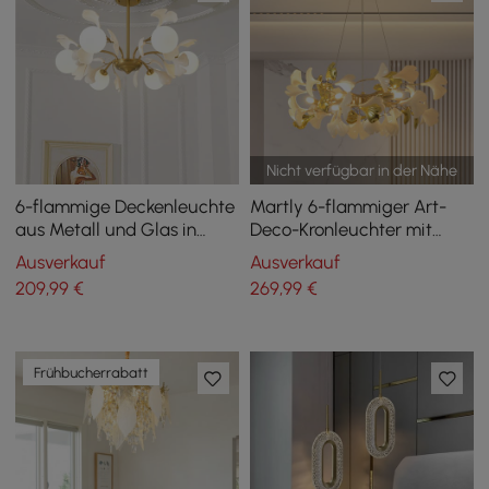
Nicht verfügbar in der Nähe
6-flammige Deckenleuchte
Martly 6-flammiger Art-
aus Metall und Glas in
Deco-Kronleuchter mit
Gold und Weiß
Ginkgoblättern, Metall,
Ausverkauf
Ausverkauf
Weiß/Gold
209
,99
€
269
,99
€
Frühbucherrabatt