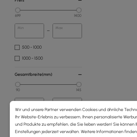
Preis
699
1400
Min
Max
500 - 1000
1000 - 1500
Gesamtbreite(mm)
90
145
Min
Max
Wir und unsere Partner verwenden Cookies und ähnliche Techn
Ihr Website-Erlebnis zu verbessern, Ihnen personalisierte Werbu
und Produkte zu empfehlen, die Sie lieben werden! Sie können 
Gesamtlänge(mm)
Einstellungen jederzeit verwalten. Weitere Informationen finden 