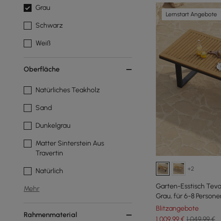
Grau
Lernstart Angebote
Schwarz
Weiß
Oberfläche
Natürliches Teakholz
Sand
Dunkelgrau
Matter Sinterstein Aus
Travertin
+2
Natürlich
Garten-Esstisch Teva
Mehr
Grau, für 6-8 Persone
Blitzangebote
Rahmenmaterial
1.009
,99
€
1.049,99 €