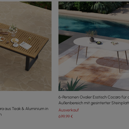
6-Personen Ovaler Esstisch Cocaro für
Außenbereich mit gesinterter Steinplat
ra aus Teak & Aluminium in
(180 cm Breite)
Ausverkauf
n
699
,99
€