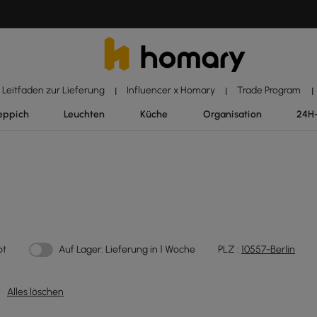
Leitfaden zur Lieferung
Influencer x Homary
Trade Program
|
|
|
eppich
Leuchten
Küche
Organisation
24H
ot
Auf Lager: Lieferung in 1 Woche
PLZ :
10557-Berlin
Alles löschen