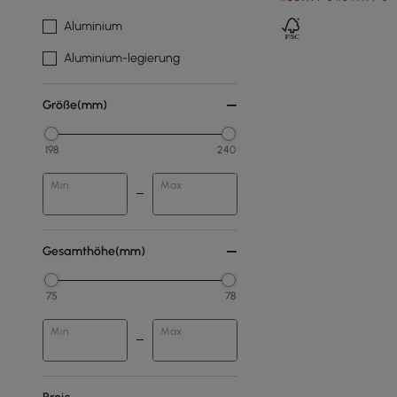
Aluminium
Aluminium-legierung
Größe(mm)
198
240
Min
Max
Gesamthöhe(mm)
75
78
Min
Max