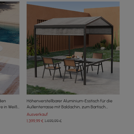
 den
Höhenverstellbarer Aluminium-Esstisch für die
te in Weiß
Außenterrasse mit Baldachin, zum Bartisch
umfunktionieren
Ausverkauf
1.399
,99
€
1.499,99 €