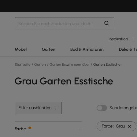
Inspiration
|
Möbel
Garten
Bad & Armaturen
Deko & T
Startseite
/
Garten
/
Garten Esszimmermöbel
/
Garten Esstische
Grau Garten Esstische
Filter ausblenden
Sonderangeb
Farbe :
Grau
Farbe