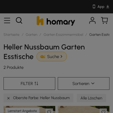
App
Startseite
/
Garten
/
Garten Esszimmermöbel
/
Garten Esstisc
Heller Nussbaum Garten
Esstische
Suche
2 Produkte
FILTER
Sortieren
Oberste Farbe: Heller Nussbaum
Alle Löschen
Lernstart Angebote