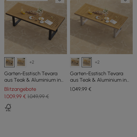
+2
+2
Garten-Esstisch Tevara
Garten-Esstisch Tevara
aus Teak & Aluminium in
aus Teak & Aluminium in
Grau, für 6-8 Personen
Sand, für 6-8 Personen
Blitzangebote
1.049
,99
€
1.009
,99
€
1.049,99 €