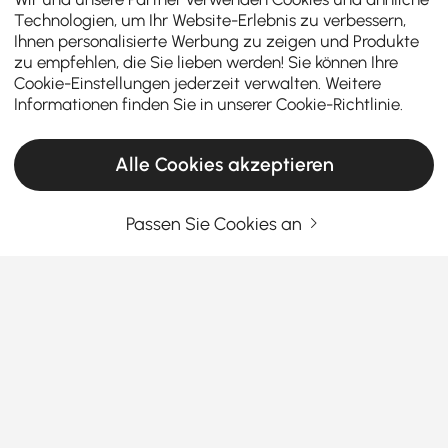
Technologien, um Ihr Website-Erlebnis zu verbessern,
Ihnen personalisierte Werbung zu zeigen und Produkte
zu empfehlen, die Sie lieben werden! Sie können Ihre
Cookie-Einstellungen jederzeit verwalten. Weitere
Informationen finden Sie in unserer
Cookie-Richtlinie
.
Alle Cookies akzeptieren
Passen Sie Cookies an
Was macht einen Gartentisch aus und
warum liegt er im Trend?
Der
Gartentisch
ist weit mehr als nur eine
Ablagefläche – er bildet das Herzstück jeder
geselligen Runde im Freien. Ob für das Frühstück auf
der Terrasse, das festliche Abendessen im Garten
Mehr sehen
oder den Kaffee am Nachmittag auf dem Balkon:
Products in the current category have been updated to show the latest 2 items