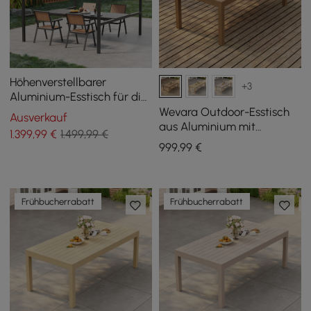
Höhenverstellbarer
+3
Aluminium-Esstisch für die
Außenterrasse mit
Wevara Outdoor-Esstisch
Ausverkauf
Baldachin, zum Bartisch
aus Aluminium mit
1.399
,99
€
1.499,99 €
umfunktionieren
Walnuss-Finish und
999
,99
€
Lamellenstruktur
Frühbucherrabatt
Frühbucherrabatt