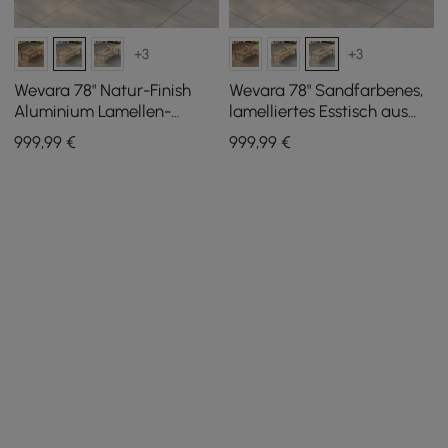
+3
+3
Wevara 78" Natur-Finish
Wevara 78" Sandfarbenes,
Aluminium Lamellen-
lamelliertes Esstisch aus
Esstisch für den
Aluminium für den
999
,99
€
999
,99
€
Außenbereich in Natur
Außenbereich in Sand