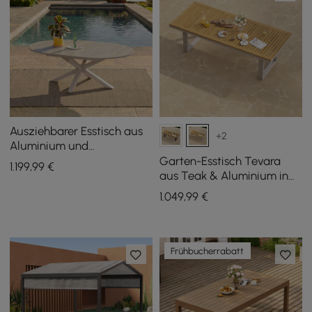
Ausziehbarer Esstisch aus
+2
Aluminium und
gesintertem Stein für den
Garten-Esstisch Tevara
1.199
,99
€
Außenbereich in Sand
aus Teak & Aluminium in
Sand, für 6-8 Personen
1.049
,99
€
Frühbucherrabatt