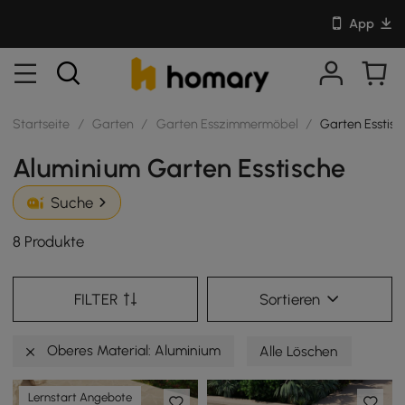
App
Startseite
/
Garten
/
Garten Esszimmermöbel
/
Garten Esstisc
Aluminium Garten Esstische
Suche
8 Produkte
FILTER
Sortieren
Oberes Material: Aluminium
Alle Löschen
Lernstart Angebote