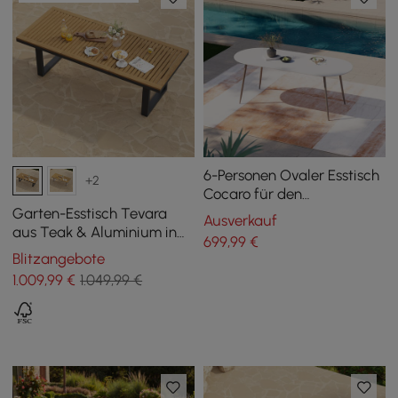
6-Personen Ovaler Esstisch
+2
Cocaro für den
Außenbereich mit
Garten-Esstisch Tevara
Ausverkauf
gesinterter Steinplatte in
aus Teak & Aluminium in
699
,99
€
Weiß (180 cm Breite)
Grau, für 6-8 Personen
Blitzangebote
1.009
,99
€
1.049,99 €