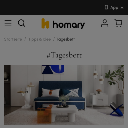
App
/
/
Startseite
Tipps & Idee
Tagesbett
#Tagesbett