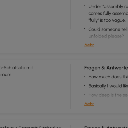
Under "assembly requ
comes fully assembl
"fully" is too vague.
Could someone tell 
unfolded please?
Mehr
Fragen & Antworte
n-Schlafsofa mit
uraum
How much does thi
Basically I would l
How deep is the se
Mehr