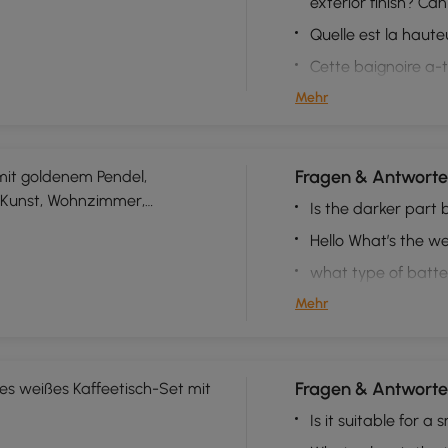
exterior finish? Ca
Quelle est la haute
Cette baignoire a-t
Mehr
Fragen & Antworte
it goldenem Pendel,
 Kunst, Wohnzimmer,
Is the darker part 
Hello What’s the wei
what type of batt
Mehr
Fragen & Antworte
es weißes Kaffeetisch-Set mit
Is it suitable for a 