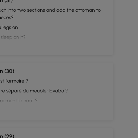
 (31)
ouch into two sections and add the ottoman to
pieces?
 legs on
 sleep on it?
n (30)
t l'armoire ?
être séparé du meuble-lavabo ?
quement le haut ?
n (29)