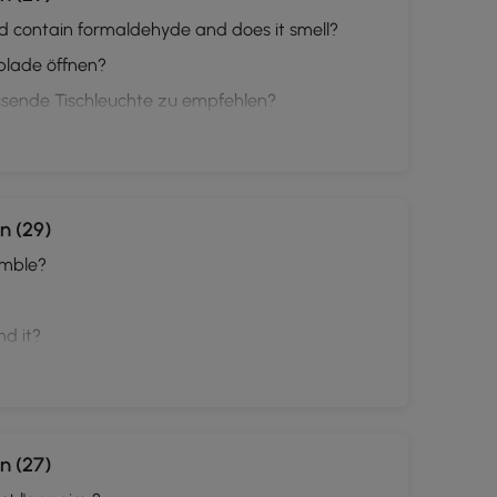
d contain formaldehyde and does it smell?
ublade öffnen?
ssende Tischleuchte zu empfehlen?
n (29)
semble?
end it?
n (27)