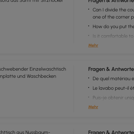
Fragen & Antworten
ksofa aus Samt mit Sitzhocker
Can I divide the c
one of the corner 
How do you put the
Is it comfortable to
Mehr
Fragen & Antworte
 schwebender Einzelwaschtisch
einplatte und Waschbecken
De quel matériau es
Le lavabo peut-il 
Puis-je obtenir uni
Mehr
Fragen & Antworte
httisch aus Nussbaum-