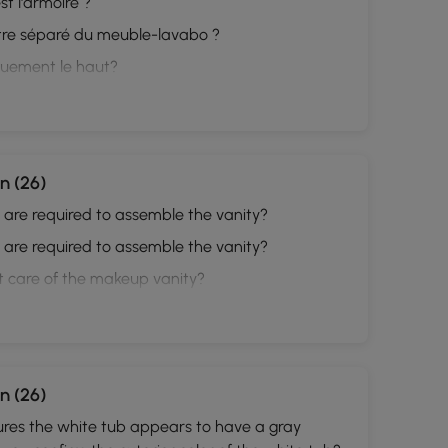
t l'armoire ?
être séparé du meuble-lavabo ?
iquement le haut?
n (26)
re required to assemble the vanity?
re required to assemble the vanity?
t care of the makeup vanity?
n (26)
tures the white tub appears to have a gray