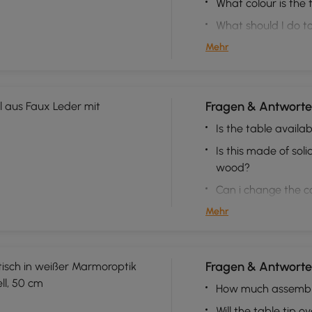
What colour is the 
What should I do to
Mehr
Fragen & Antworte
l aus Faux Leder mit
Is the table availab
Is this made of so
wood?
Can i change the c
Mehr
Fragen & Antworten
tisch in weißer Marmoroptik
ll, 50 cm
How much assembly 
Will the table tip o