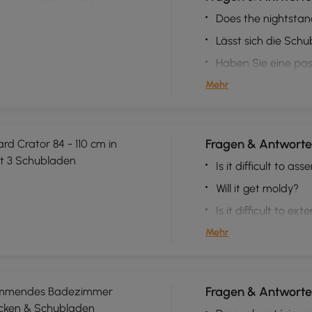
Does the nightstan
Lässt sich die Sch
Haben Sie eine pa
Mehr
Fragen & Antworte
d Crator 84 - 110 cm in
t 3 Schubladen
Is it difficult to as
Will it get moldy?
Is it difficult to ext
Mehr
Fragen & Antworte
mmendes Badezimmer
cken & Schubladen