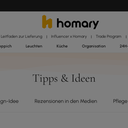
Leitfaden zur Lieferung
Influencer x Homary
Trade Program
|
|
|
eppich
Leuchten
Küche
Organisation
24H
Tipps & Ideen
ign-Idee
Rezensionen in den Medien
Pfleg