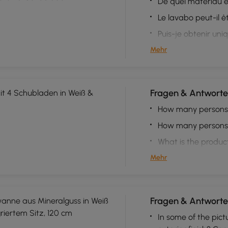
De quel matériau es
Le lavabo peut-il 
Puis-je obtenir un
Mehr
Fragen & Antworte
t 4 Schubladen in Weiß &
How many persons a
How many persons a
What is the produc
Mehr
Fragen & Antworte
wanne aus Mineralguss in Weiß
iertem Sitz, 120 cm
In some of the pic