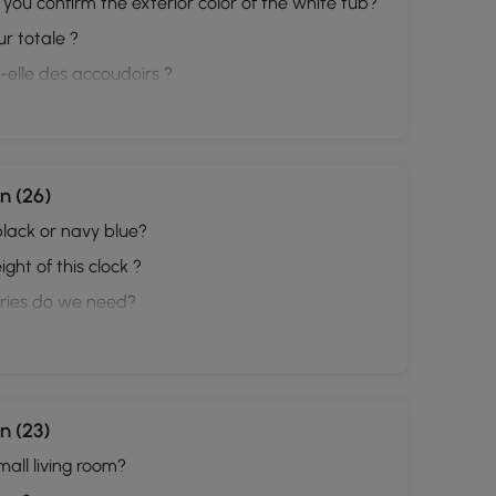
n you confirm the exterior color of the white tub?
ur totale ?
-elle des accoudoirs ?
n (26)
black or navy blue?
ght of this clock ?
eries do we need?
n (23)
small living room?