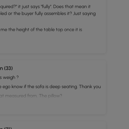
ired?" it just says "fully". Does that mean it
ed or the buyer fully assembles it? Just saying
me the height of the table top once it is
n (33)
s weigh ?
ike ego know if the sofa is deep seating. Thank you
at measured from. The pillow?