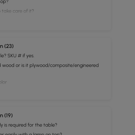
top?
 take care of it?
n (23)
le? SKU # if yes.
lid wood or is it plywood/composite/engineered
olor
 (19)
is required for the table?
ver easily with a lamp on top?