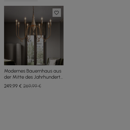
Modernes Bauernhaus aus
der Mitte des Jahrhunderts,
8-flammiger Kronleuchter
249
,99
€
269,99 €
im Kerzenstil, Holz,
goldfarben