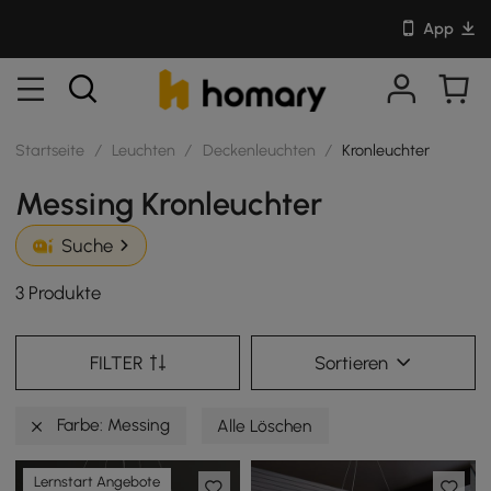
App
Startseite
/
Leuchten
/
Deckenleuchten
/
Kronleuchter
Messing Kronleuchter
Suche
3 Produkte
FILTER
Sortieren
Farbe: Messing
Alle Löschen
Lernstart Angebote