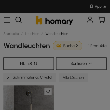
App
Startseite
/
Leuchten
/
Wandleuchten
Wandleuchten
1 Produkte
Suche
FILTER
Sortieren
Schirmmaterial: Crystal
Alle Löschen