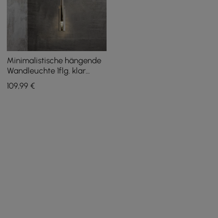
Minimalistische hängende
Wandleuchte 1flg. klar
bewaffnet Wandleuchte
109
,99
€
Kristall
Innenwandbeleuchtung