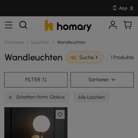
App
Startseite
/
Leuchten
/
Wandleuchten
Wandleuchten
1 Produkte
Suche
FILTER
Sortieren
Schatten-form: Globus
Alle Löschen