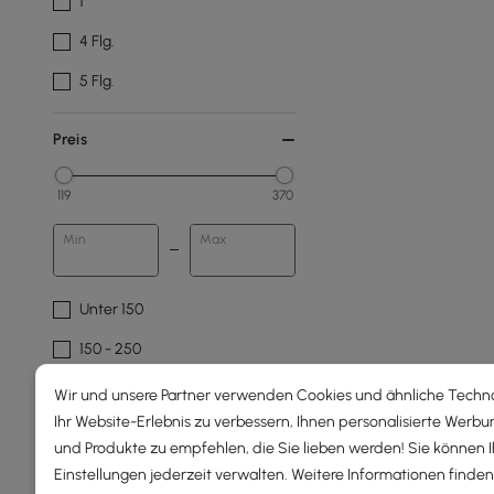
1
4 Flg.
5 Flg.
Preis
119
370
Min
Max
Unter 150
150 - 250
250 - 500
Wir und unsere Partner verwenden Cookies und ähnliche Techn
Ihr Website-Erlebnis zu verbessern, Ihnen personalisierte Werbu
Breite Der Vorrichtung
und Produkte zu empfehlen, die Sie lieben werden! Sie können 
Einstellungen jederzeit verwalten. Weitere Informationen finden 
1.00