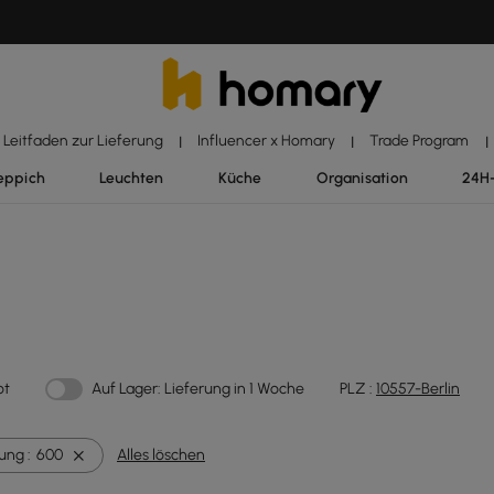
Leitfaden zur Lieferung
Influencer x Homary
Trade Program
|
|
|
eppich
Leuchten
Küche
Organisation
24H
ot
Auf Lager: Lieferung in 1 Woche
PLZ :
10557-Berlin
ung :
600
Alles löschen