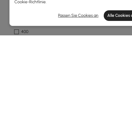
Cookie-Richtlinie
.
18.11
Passen Sie Cookies an
Alle Cookies
1
400
500
Mehr
Design Der Vorrichtung
Eindeutig
Erklärung
Beschattet
Laterne
Unterputz
Products in the current category have been updated to show th