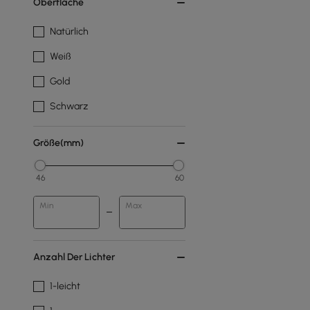
Oberfläche
Natürlich
Weiß
Gold
Schwarz
Größe(mm)
46
60
Min
Max
Anzahl Der Lichter
1-leicht