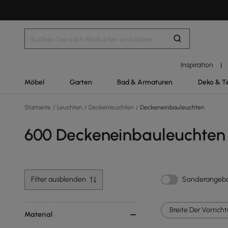
Inspiration
|
Möbel
Garten
Bad & Armaturen
Deko & T
Startseite
/
Leuchten
/
Deckenleuchten
/
Deckeneinbauleuchten
600 Deckeneinbauleuchten
Filter ausblenden
Sonderangeb
Breite Der Vorricht
Material