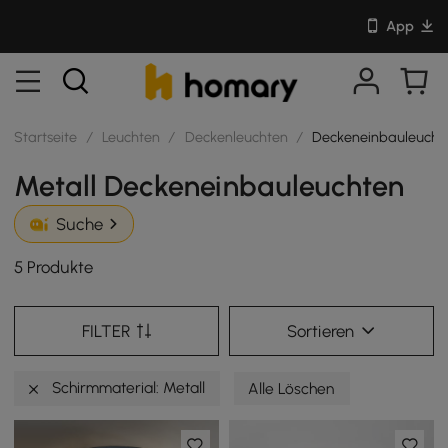
App
Startseite
/
Leuchten
/
Deckenleuchten
/
Deckeneinbauleucht
Metall Deckeneinbauleuchten
Suche
5 Produkte
FILTER
Sortieren
Schirmmaterial: Metall
Alle Löschen