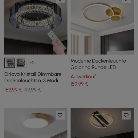
Moderne Deckenleuchte
+2
Goldring Runde LED
Unterputz Beleuchtung
Orlova Kristall Dimmbare
Ausverkauf
Deckenleuchten, 3 Modi
159
,99
€
LED Flush Mount Leuchte
169
,99
€
199,99 €
mit Fernbedienung