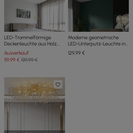
LED-Trommelförmige
Moderne geometrische
Deckenleuchte aus Holz,
LED-Unterputz-Leuchte in
Metall und Acryl, groß,
Gold und Schwarz
Ausverkauf
129
,99
€
bündig, weiß dimmbar
119
,99
€
139,99 €