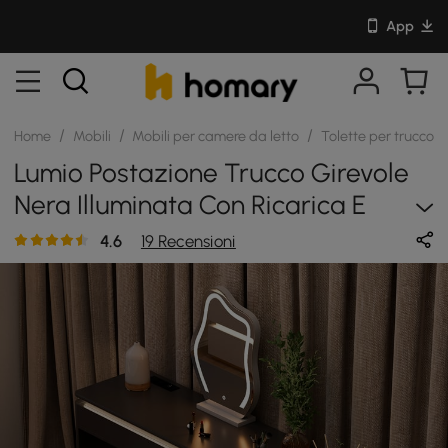
App
/
/
/
/
Home
Mobili
Mobili per camere da letto
Tolette per trucco
Lumio Postazione Trucco Girevole
Nera Illuminata Con Ricarica E
Specchio
4.6
19 Recensioni