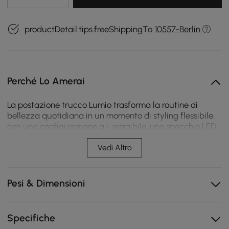
productDetail.tips.freeShippingTo
10557-Berlin
Perché Lo Amerai
La postazione trucco Lumio trasforma la routine di
bellezza quotidiana in un momento di styling flessibile,
con una configurazione a L retraibile, uno specchio LED
morbido, strisce luminose stratificate e ricarica
integrata per una camera da letto più ordinata.
Vedi Altro
La configurazione retraibile passa dalla forma diritta
a quella a L per stanze flessibili.
Pesi & Dimensioni
Lo specchio LED con illuminazione a 3 modalità aiuta
a illuminare il trucco, la cura della pelle e lo styling
quotidiano.
Specifiche