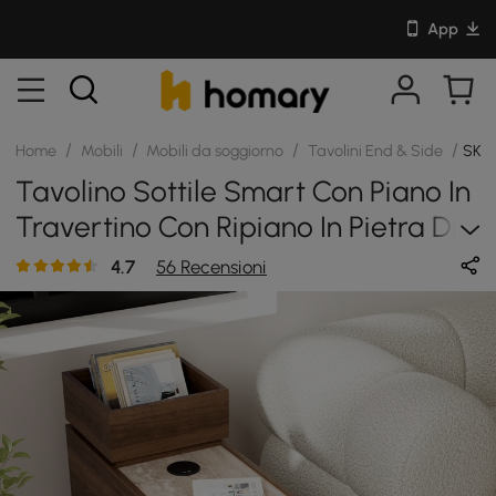
App
/
/
/
/
Home
Mobili
Mobili da soggiorno
Tavolini End & Side
SKU:
Tavolino Sottile Smart Con Piano In
Travertino Con Ripiano In Pietra Di
Travertino
4.7
56 Recensioni