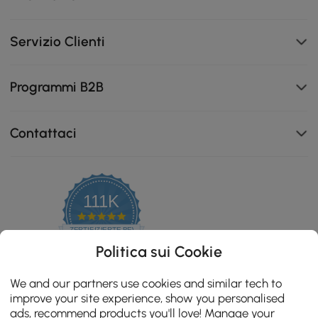
Servizio Clienti
Programmi B2B
Contattaci
Piano in travertino, antigraffio, antimacchia e resistente
al calore per prestazioni di lunga durata.
111K
4.8
star
ZERTIFIZIERTE BEWERTUNGEN
rating
Politica sui Cookie
We and our partners use cookies and similar tech to
improve your site experience, show you personalised
ads, recommend products you'll love! Manage your