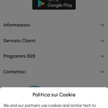
Informazioni
Servizio Clienti
Programmi B2B
Contattaci
Politica sui Cookie
111K
4.8
star
We and our partners use cookies and similar tech to
ZERTIFIZIERTE BEWERTUNGEN