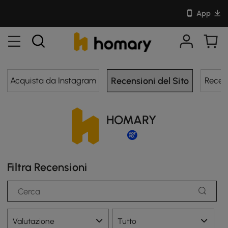
App
Recensioni
Acquista da Instagram
Recensioni del Sito
Recens
del
sito
di
HOMARY
acquirenti
verificati
Filtra Recensioni
Valutazione
Tutto