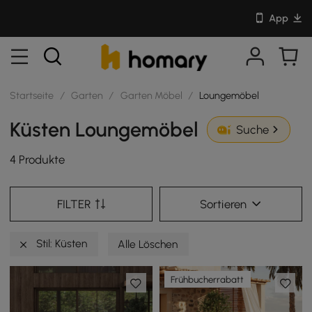
App
Startseite
/
Garten
/
Garten Möbel
/
Loungemöbel
Küsten Loungemöbel
Suche
4 Produkte
FILTER
Sortieren
Stil: Küsten
Alle Löschen
Frühbucherrabatt