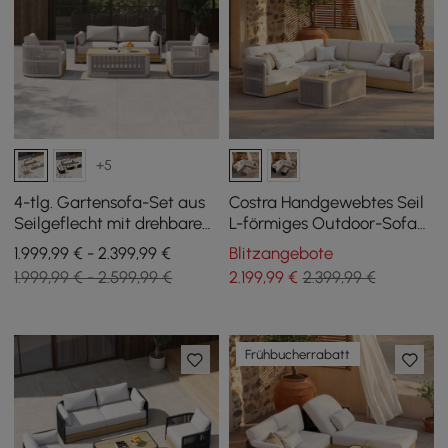
+5
4-tlg. Gartensofa-Set aus
Costra Handgewebtes Seil
Seilgeflecht mit drehbaren
L-förmiges Outdoor-Sofa
Sesseln und Couchtisch in
mit Couchtisch in Elfenbein
1.999,99 € - 2.399,99 €
Blitzangebote
Elfenbein für 4 Pers.
1.999,99 € - 2.599,99 €
2.199
,99
€
2.399,99 €
Frühbucherrabatt