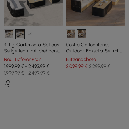
+5
4-tlg. Gartensofa-Set aus
Costra Geflochtenes
Seilgeflecht mit drehbaren
Outdoor-Ecksofa-Set mit
Sesseln und Couchtisch in
verstellbarer Relaxliege
Neu Tieferer Preis
Blitzangebote
Schwarz für 6 Pers.
und Couchtisch Schwarz
1.999,99 € - 2.493,99 €
2.099
,99
€
2.299,99 €
1.999,99 € - 2.499,99 €