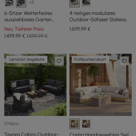
+2
6-Sitzer Wetterfestes
4-teiliges modulares
ausziehbares Garten
Outdoor-Sofaset Slatera
Ecksofa Set Fencura in
aus Aluminium und Akazie
Neu Tieferer Preis
1.699
,99
€
Grau aus Aluminium &
für 4 Personen in Hellgrau
1.499
,99
€
1.599,99 €
Terrasse
Lernstart Angebote
Frühbucherrabatt
3 Fabric
Tevara Cabrio Outdoor-
Costra Handgewebtes Seil