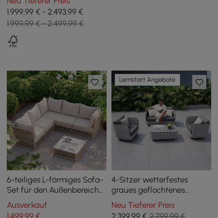
Neu Tieferer Preis
Schwarz für 6 Pers.
1.999,99 € - 2.493,99 €
1.999,99 € - 2.499,99 €
Lernstart Angebote
6-teiliges L-förmiges Sofa-
4-Sitzer wetterfestes
Set für den Außenbereich
graues geflochtenes
aus geflochtenem Seil in
Garten-Loungemöbel
Ausverkauf
Neu Tieferer Preis
warmem Weiß
Martic aus Aluminium
1.499
,99
€
2.399
,99
€
2.799,99 €