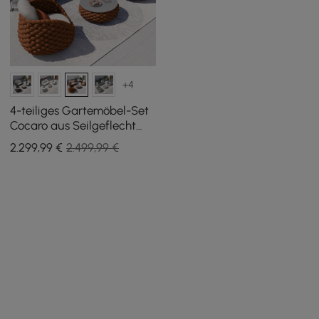
+4
4-teiliges Gartemöbel-Set
Cocaro aus Seilgeflecht
mit Couchtisch und
2.299
,99
€
2.499,99 €
drehbarem Sockel, Orange