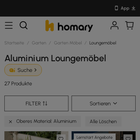
App
Startseite
/
Garten
/
Garten Möbel
/
Loungemöbel
Aluminium Loungemöbel
Suche
27 Produkte
FILTER
Sortieren
Oberes Material: Aluminium
Alle Löschen
Lernstart Angebote