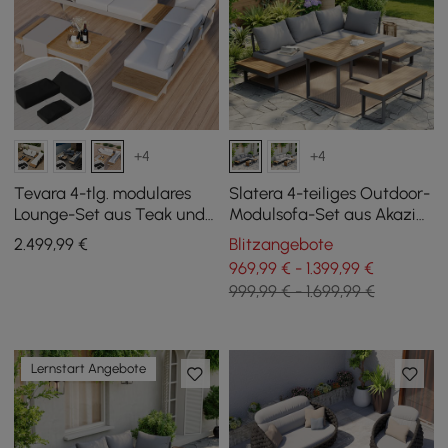
+4
+4
Tevara 4-tlg. modulares
Slatera 4-teiliges Outdoor-
Lounge-Set aus Teak und
Modulsofa-Set aus Akazie
Aluminium in Weiß m/
& Aluminium in Dunkelgrau
2.499
,99
€
Blitzangebote
schwarzer Schutzhülle, 6
969,99 € - 1.399,99 €
Pers
999,99 € - 1.699,99 €
Lernstart Angebote