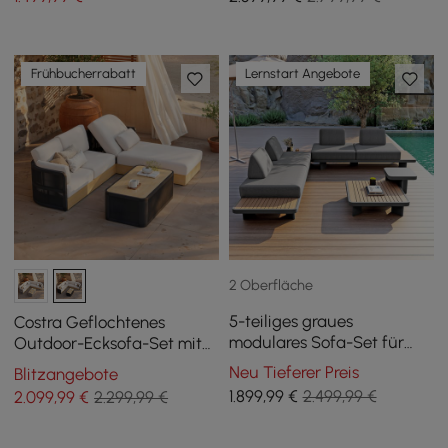
Frühbucherrabatt
Lernstart Angebote
2 Oberfläche
5-teiliges graues
Costra Geflochtenes
modulares Sofa-Set für
Outdoor-Ecksofa-Set mit
den Außenbereich mit
verstellbarer Relaxliege
Neu Tieferer Preis
Blitzangebote
Couchtischen
und Couchtisch Schwarz
1.899
,99
€
2.499,99 €
2.099
,99
€
2.299,99 €