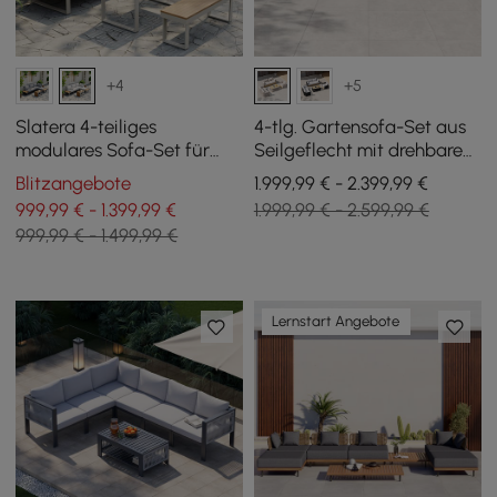
+4
+5
Slatera 4-teiliges
4-tlg. Gartensofa-Set aus
modulares Sofa-Set für
Seilgeflecht mit drehbaren
den Außenbereich aus
Sesseln und Couchtisch in
Blitzangebote
1.999,99 € - 2.399,99 €
Akazienholz und
Elfenbein für 4 Pers.
999,99 € - 1.399,99 €
1.999,99 € - 2.599,99 €
Aluminium in Hellgrau
999,99 € - 1.499,99 €
Lernstart Angebote