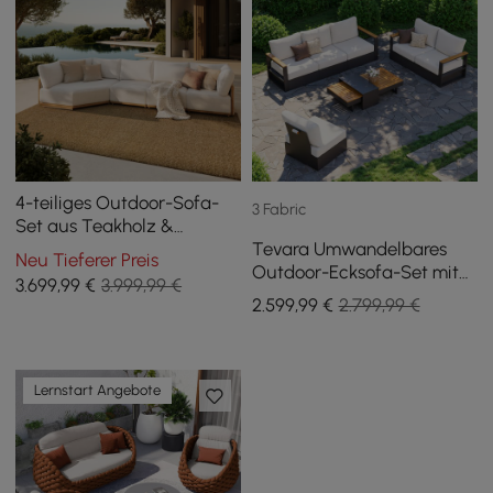
4-teiliges Outdoor-Sofa-
3 Fabric
Set aus Teakholz &
Tevara Umwandelbares
Aluminium mit Récamiere
Neu Tieferer Preis
Outdoor-Ecksofa-Set mit
für 4 Personen in Hellgrau
3.699
,99
€
3.999,99 €
Teak- & Aluminiumrahmen,
2.599
,99
€
2.799,99 €
Grau & Weiß
Lernstart Angebote