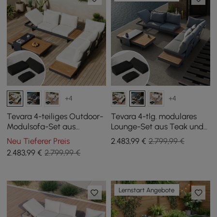
+4
+4
Tevara 4-teiliges Outdoor-
Tevara 4-tlg. modulares
Modulsofa-Set aus
Lounge-Set aus Teak und
Teakholz & Aluminium für
Aluminium in Grau m/
Neu Tieferer Preis
2.483
,99
€
2.799,99 €
6 Personen in Elfenbein mit
schwarzer Schutzhülle, 6
2.483
,99
€
2.799,99 €
schwarzem Bezug
Pers
Lernstart Angebote