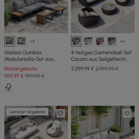
+4
+4
Slatera Outdoor
4-teiliges Gartemöbel-Set
Modularsofa-Set aus
Cocaro aus Seilgeflecht
Akazie & Aluminium in
mit Couchtisch und
Blitzangebote
2.299
,99
€
2.999,99 €
Dunkelgrau
drehbarem Sockel,
969
,99
€
999,99 €
Dunkelgrau
Lernstart Angebote