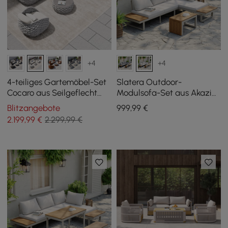
+4
+4
4-teiliges Gartemöbel-Set
Slatera Outdoor-
Cocaro aus Seilgeflecht
Modulsofa-Set aus Akazie
mit Couchtisch und
und Aluminium in Hellgrau
Blitzangebote
999
,99
€
drehbarem Sockel, Grau-
2.199
,99
€
2.299,99 €
Weiß