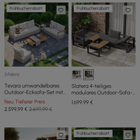
Frühbucherrabatt
Frühbucherrabatt
3 Fabric
Tevara umwandelbares
Slatera 4-teiliges
Outdoor-Ecksofa-Set mit
modulares Outdoor-Sofa-
Teak- & Aluminiumrahmen,
Set aus Aluminium &
Neu Tieferer Preis
1.699
,99
€
Sand & Weiß
Akazie für 4 Personen in
2.599
,99
€
2.699,99 €
Hellgrau
Frühbucherrabatt