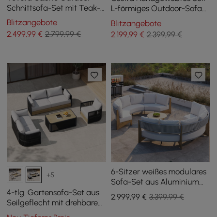
Schnittsofa-Set mit Teak-
L-förmiges Outdoor-Sofa
& Aluminiumrahmen, Grau
mit Couchtisch in Elfenbein
Blitzangebote
Blitzangebote
2.499
,99
€
2.799,99 €
2.199
,99
€
2.399,99 €
6-Sitzer weißes modulares
+5
Sofa-Set aus Aluminium
und Holz
4-tlg. Gartensofa-Set aus
2.999
,99
€
3.399,99 €
Seilgeflecht mit drehbaren
Sesseln und Couchtisch in