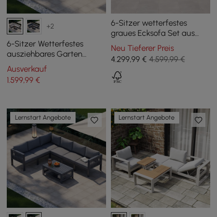
6-Sitzer wetterfestes
+2
graues Ecksofa Set aus
Aluminium und Teakholz
6-Sitzer Wetterfestes
Neu Tieferer Preis
ausziehbares Garten
4.299
,99
€
4.599,99 €
Ecksofa set Fencura aus
Ausverkauf
Aluminium & Terrasse
1.599
,99
€
Lernstart Angebote
Lernstart Angebote