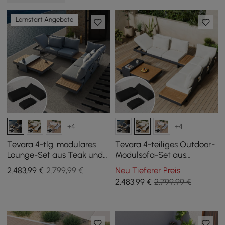
Lernstart Angebote
+4
+4
Tevara 4-tlg. modulares
Tevara 4-teiliges Outdoor-
Lounge-Set aus Teak und
Modulsofa-Set aus
Aluminium in Grau m/
Teakholz & Aluminium für
2.483
,99
€
2.799,99 €
Neu Tieferer Preis
schwarzer Schutzhülle, 6
6 Personen in Elfenbein mit
2.483
,99
€
2.799,99 €
Pers
schwarzem Bezug