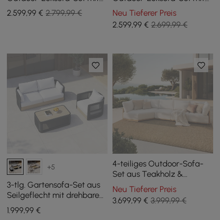
Teak- & Aluminiumrahmen,
Teak- & Aluminiumrahmen,
2.599
,99
€
2.799,99 €
Neu Tieferer Preis
Grau & Weiß
Sand & Weiß
2.599
,99
€
2.699,99 €
4-teiliges Outdoor-Sofa-
+5
Set aus Teakholz &
Aluminium mit Récamiere
3-tlg. Gartensofa-Set aus
Neu Tieferer Preis
für 4 Personen in Hellgrau
Seilgeflecht mit drehbaren
3.699
,99
€
3.999,99 €
Sesseln und Couchtisch in
1.999
,99
€
Schwarz für 4 Pers.