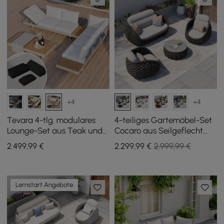
+4
+4
Tevara 4-tlg. modulares
4-teiliges Gartemöbel-Set
Lounge-Set aus Teak und
Cocaro aus Seilgeflecht
Aluminium in Weiß m/
mit Couchtisch und
2.499
,99
€
2.299
,99
€
2.999,99 €
schwarzer Schutzhülle, 6
drehbarem Sockel,
Pers
Dunkelgrau
Lernstart Angebote