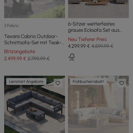
6-Sitzer wetterfestes
3 Fabric
graues Ecksofa Set aus
Tevara Cabrio Outdoor-
Aluminium und Teakholz
Neu Tieferer Preis
Schnittsofa-Set mit Teak-
4.299
,99
€
4.599,99 €
& Aluminiumrahmen, Grau
Blitzangebote
2.499
,99
€
2.799,99 €
Lernstart Angebote
Frühbucherrabatt