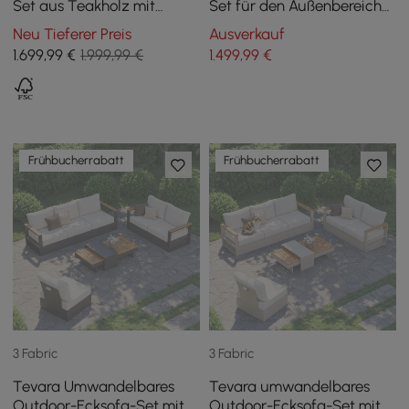
Set aus Teakholz mit
Set für den Außenbereich
Couchtisch
aus geflochtenem Seil in
Neu Tieferer Preis
Ausverkauf
warmem Weiß
1.699
,99
€
1.999,99 €
1.499
,99
€
Frühbucherrabatt
Frühbucherrabatt
3 Fabric
3 Fabric
Tevara Umwandelbares
Tevara umwandelbares
Outdoor-Ecksofa-Set mit
Outdoor-Ecksofa-Set mit