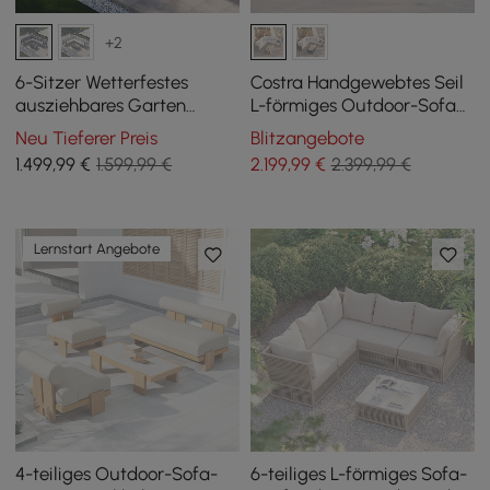
+2
6-Sitzer Wetterfestes
Costra Handgewebtes Seil
ausziehbares Garten
L-förmiges Outdoor-Sofa
Ecksofa Set Fencura in
mit Couchtisch in Elfenbein
Neu Tieferer Preis
Blitzangebote
Grau aus Aluminium &
1.499
,99
€
1.599,99 €
2.199
,99
€
2.399,99 €
Terrasse
Lernstart Angebote
4-teiliges Outdoor-Sofa-
6-teiliges L-förmiges Sofa-