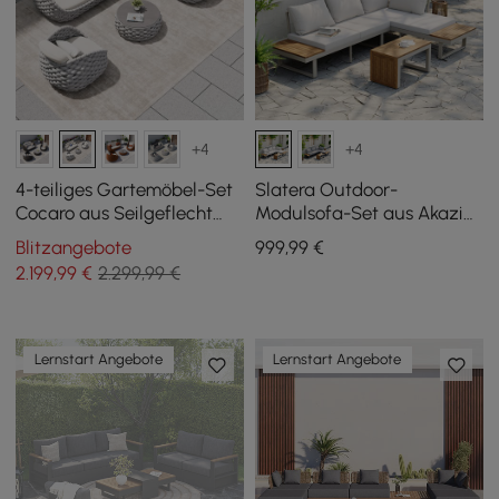
+4
+4
4-teiliges Gartemöbel-Set
Slatera Outdoor-
Cocaro aus Seilgeflecht
Modulsofa-Set aus Akazie
mit Couchtisch und
und Aluminium in Hellgrau
Blitzangebote
999
,99
€
drehbarem Sockel, Grau-
2.199
,99
€
2.299,99 €
Weiß
Lernstart Angebote
Lernstart Angebote