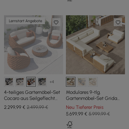
Lernstart Angebote
+4
4-teiliges Gartemöbel-Set
Modulares 9-tlg.
Cocaro aus Seilgeflecht
Gartenmöbel-Set Grida
mit Couchtisch und
aus naturbelassenem
2.299
,99
€
2.499,99 €
Neu Tieferer Preis
drehbarem Sockel, Orange
Teakholz in Elfenbein mit
5.699
,99
€
5.999,99 €
Couchtisch