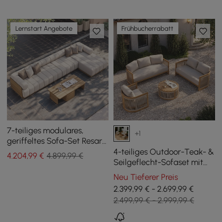
Lernstart Angebote
Frühbucherrabatt
7-teiliges modulares,
+1
geriffeltes Sofa-Set Resaro
aus natürlichem Teakholz
4-teiliges Outdoor-Teak- &
4.204
,99
€
4.899,99 €
für den Außenbereich
Seilgeflecht-Sofaset mit
Couchtisch für 6 Personen
Neu Tieferer Preis
2.399,99 € - 2.699,99 €
2.499,99 € - 2.999,99 €