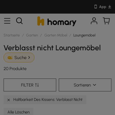
App
Startseite
/
Garten
/
Garten Möbel
/
Loungemöbel
Verblasst nicht Loungemöbel
Suche
20 Produkte
FILTER
Sortieren
Haltbarkeit Des Kissens: Verblasst Nicht
Alle Löschen