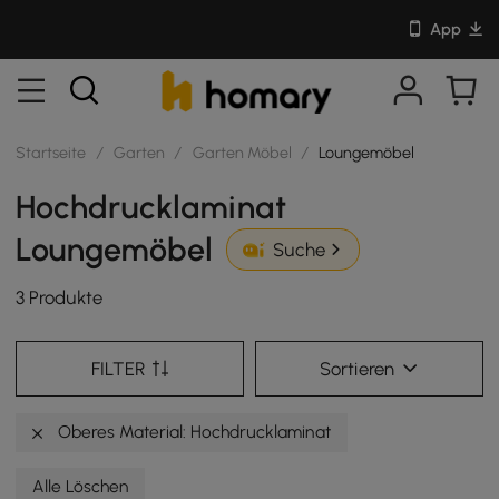
App
Startseite
/
Garten
/
Garten Möbel
/
Loungemöbel
Hochdrucklaminat
Loungemöbel
Suche
3 Produkte
FILTER
Sortieren
Oberes Material: Hochdrucklaminat
Alle Löschen