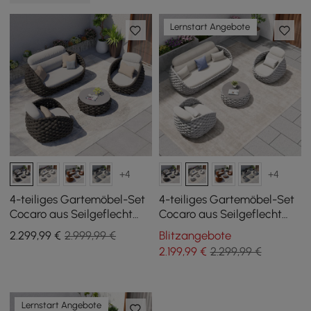
Lernstart Angebote
+4
+4
4-teiliges Gartemöbel-Set
4-teiliges Gartemöbel-Set
Cocaro aus Seilgeflecht
Cocaro aus Seilgeflecht
mit Couchtisch und
mit Couchtisch und
2.299
,99
€
2.999,99 €
Blitzangebote
drehbarem Sockel,
drehbarem Sockel, Grau-
2.199
,99
€
2.299,99 €
Dunkelgrau
Weiß
Lernstart Angebote