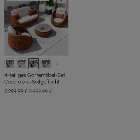
+4
4-teiliges Gartemöbel-Set
Cocaro aus Seilgeflecht
mit Couchtisch und
2.299
,99
€
2.499,99 €
drehbarem Sockel, Orange