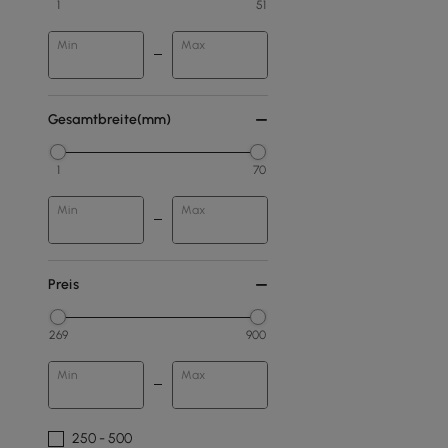
1
51
Min
Max
Gesamtbreite(mm)
1
70
Min
Max
Preis
269
900
Min
Max
250 - 500