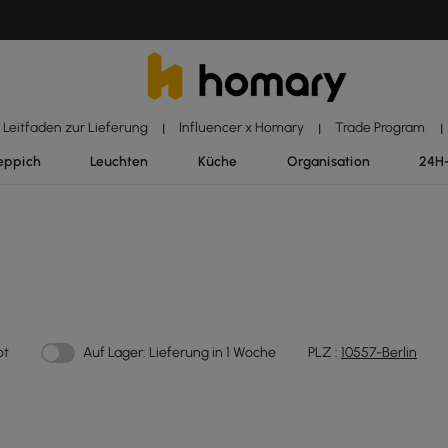
Leitfaden zur Lieferung
Influencer x Homary
Trade Program
|
|
|
eppich
Leuchten
Küche
Organisation
24H
ot
Auf Lager: Lieferung in 1 Woche
PLZ :
10557-Berlin