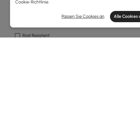
Cookie-Richtlinie
.
Wetterresistent
Passen Sie Cookies an
Alle Cookies
Resistent Gegen Mehltau
Rost Resistent
Uv-beständig
Wasserdicht
Farbe Des Rahmens
Natürlich
Dunkles Grau
Grey
Schwarz
Weiss