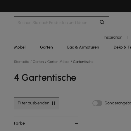
Inspiration
|
Möbel
Garten
Bad & Armaturen
Deko & T
Startseite
/
Garten
/
Garten Möbel
/
Gartentische
4 Gartentische
Filter ausblenden
Sonderangeb
Farbe