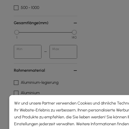
500 - 1000
Gesamtlänge(mm)
1
140
Min
Max
Rahmenmaterial
Aluminium-legierung
Aluminium
Wir und unsere Partner verwenden Cookies und ähnliche Techn
Holz
Ihr Website-Erlebnis zu verbessern, Ihnen personalisierte Werbu
Teakholz
und Produkte zu empfehlen, die Sie lieben werden! Sie können 
Einstellungen jederzeit verwalten. Weitere Informationen finden 
Haltbarkeit Des Rahmens