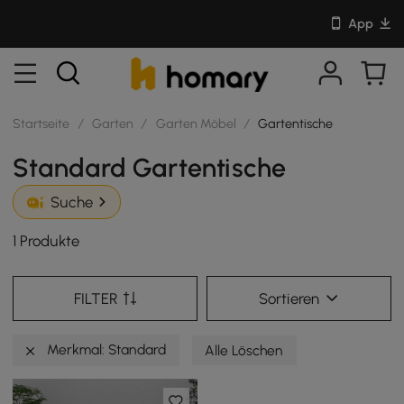
App
Startseite
/
Garten
/
Garten Möbel
/
Gartentische
Standard Gartentische
Suche
1 Produkte
FILTER
Sortieren
Merkmal: Standard
Alle Löschen