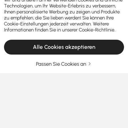
Technologien, um Ihr Website-Erlebnis zu verbessern,
Ihnen personalisierte Werbung zu zeigen und Produkte
zu empfehlen, die Sie lieben werden! Sie können Ihre
Cookie-Einstellungen jederzeit verwalten. Weitere
Informationen finden Sie in unserer
Cookie-Richtlinie
.
Alle Cookies akzeptieren
Passen Sie Cookies an
Top-Tipps zur Auswahl des besten Outdoor-
Couchtisches
Warum der richtige Outdoor-Couchtisch
Ihr gesamtes Terrassenerlebnis prägt
Ein Couchtisch kann Ihren Außenbereich von schlicht
Mehr sehen
zu einladend verwandeln. Gepaart mit
Outdoor-
Products in the current category have been updated to show the latest 1 items