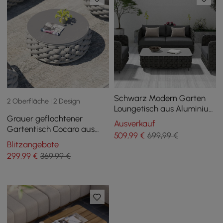
Schwarz Modern Garten
2 Oberfläche | 2 Design
Loungetisch aus Aluminium
Grauer geflochtener
Seil Kunstmarmor
Ausverkauf
Gartentisch Cocaro aus
509
,99
€
699,99 €
gesintertem Stein mit
Blitzangebote
Stauraum
299
,99
€
369,99 €