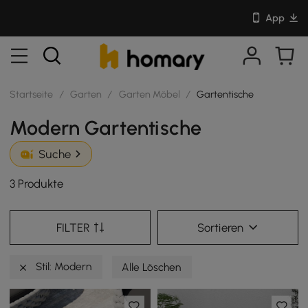
App
Startseite
/
Garten
/
Garten Möbel
/
Gartentische
Modern Gartentische
Suche
3 Produkte
FILTER
Sortieren
Stil: Modern
Alle Löschen