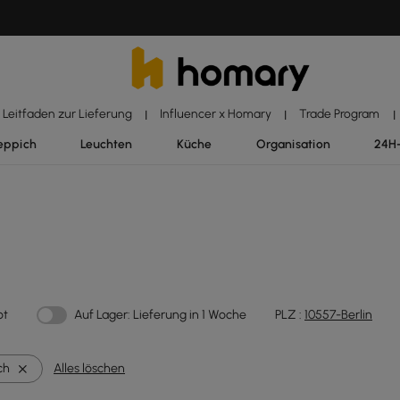
Leitfaden zur Lieferung
Influencer x Homary
Trade Program
|
|
|
eppich
Leuchten
Küche
Organisation
24H
ot
Auf Lager: Lieferung in 1 Woche
PLZ :
10557-Berlin
ch
Alles löschen