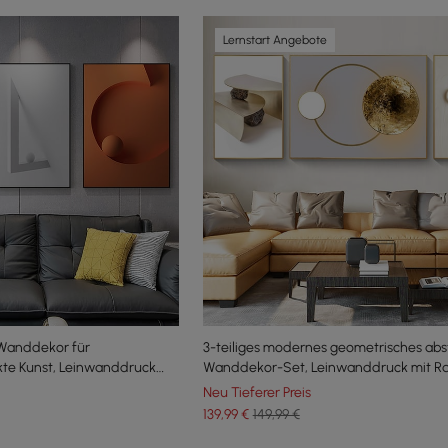
Lernstart Angebote
 Wanddekor für
3-teiliges modernes geometrisches abs
te Kunst, Leinwanddruck
Wanddekor-Set, Leinwanddruck mit R
Wohnzimmer
Neu Tieferer Preis
139
,99
€
149,99 €