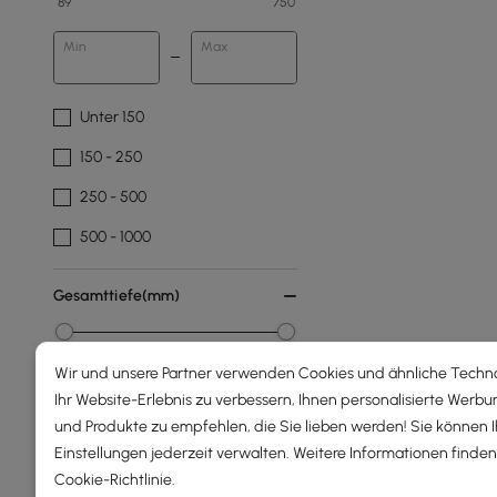
89
750
Min
Max
Unter 150
150 - 250
250 - 500
500 - 1000
Gesamttiefe(mm)
0
265
Wir und unsere Partner verwenden Cookies und ähnliche Techn
Min
Max
Ihr Website-Erlebnis zu verbessern, Ihnen personalisierte Werbu
und Produkte zu empfehlen, die Sie lieben werden! Sie können 
Einstellungen jederzeit verwalten. Weitere Informationen finden 
Gegenstand
Cookie-Richtlinie
.