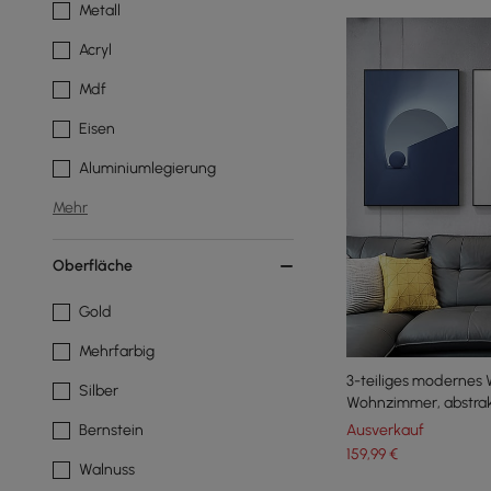
Metall
Acryl
Mdf
Eisen
Aluminiumlegierung
Mehr
Oberfläche
Gold
Mehrfarbig
3-teiliges modernes
Silber
Wohnzimmer, abstrak
mit Metallrahmen
Bernstein
Ausverkauf
159
,99
€
Walnuss