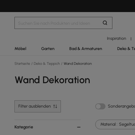
Inspiration
|
Möbel
Garten
Bad & Armaturen
Deko & T
Startseite
/
Deko & Teppich
/
Wand Dekoration
Wand Dekoration
Filter ausblenden
Sonderangeb
Material :
Segeltu
Kategorie