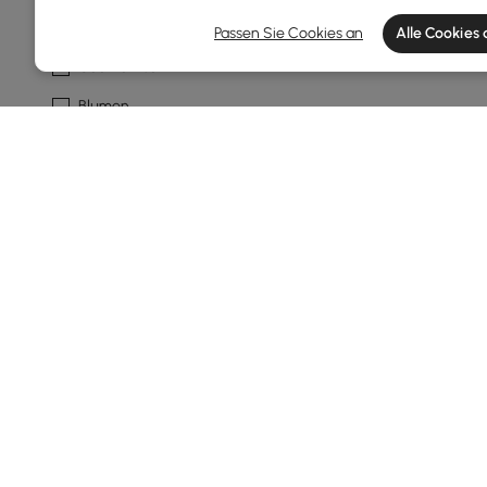
Abstrakt
Passen Sie Cookies an
Alle Cookies
Geometrisch
Blumen
Pflanzen
Animal
Mehr
Netzteil
Usb
1
Weitere Filter anzeigen
Products in the current category have been updated to show t