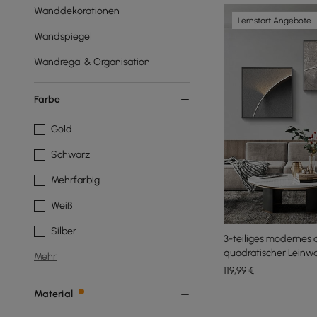
Wanddekorationen
Lernstart Angebote
Wandspiegel
Wandregal & Organisation
Farbe
Gold
Schwarz
Mehrfarbig
Weiß
Silber
3-teiliges modernes
quadratischer Leinw
Mehr
Wohnzimmer
119
,99
€
Material