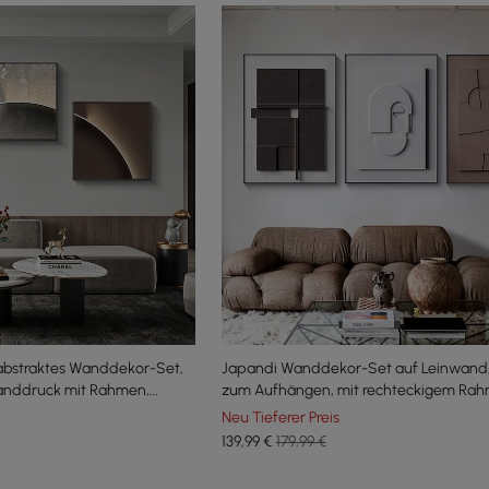
 abstraktes Wanddekor-Set,
Japandi Wanddekor-Set auf Leinwand, 3
anddruck mit Rahmen,
zum Aufhängen, mit rechteckigem Ra
Neu Tieferer Preis
139
,99
€
179,99 €