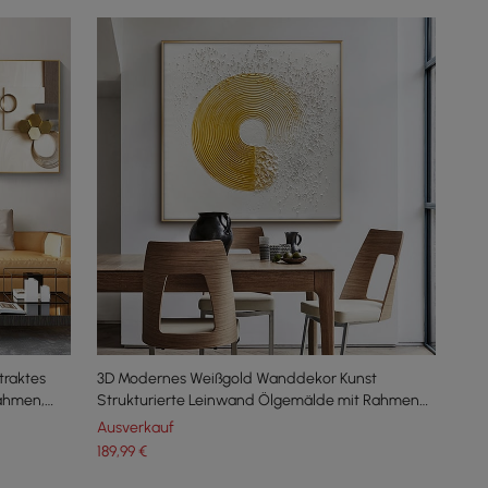
traktes
3D Modernes Weißgold Wanddekor Kunst
ahmen,
Strukturierte Leinwand Ölgemälde mit Rahmen
Wohnzimmer
Ausverkauf
189
,99
€