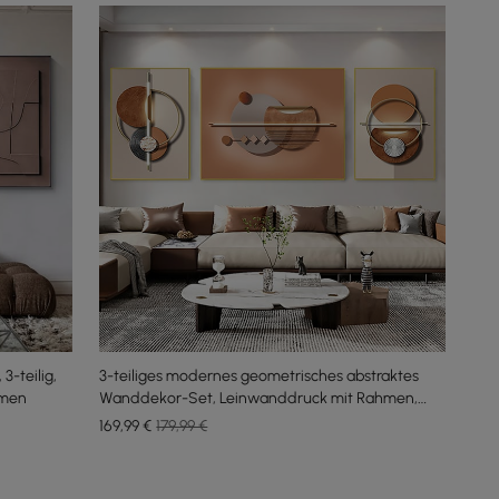
-teilig,
3-teiliges modernes geometrisches abstraktes
hmen
Wanddekor-Set, Leinwanddruck mit Rahmen,
Wohnzimmer
169
,99
€
179,99 €