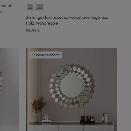
 und an
el
3-stufiges luxuriöses schwebendes Regal aus
Holz, Wandregale
199
,99
€
Frühbucherrabatt