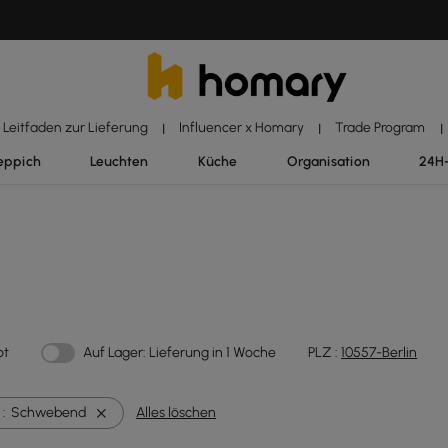
Leitfaden zur Lieferung
Influencer x Homary
Trade Program
|
|
|
eppich
Leuchten
Küche
Organisation
24H
ot
Auf Lager: Lieferung in 1 Woche
PLZ :
10557-Berlin
 :
Schwebend
Alles löschen