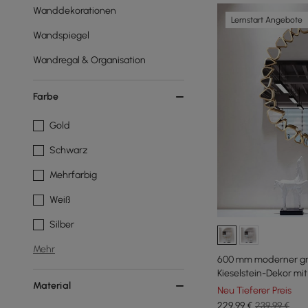
Wanddekorationen
Lernstart Angebote
Wandspiegel
Wandregal & Organisation
Farbe
Gold
Schwarz
Mehrfarbig
Weiß
Silber
Mehr
600 mm moderner gr
Kieselstein-Dekor m
Material
das Wohnzimmer
Neu Tieferer Preis
229
,99
€
239,99 €