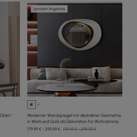
Lernstart Angebote
+1
„Glam“,
Moderner Wandspiegel mit abstrakter Geometrie
in Weiß und Gold als Dekoration für Wohnzimmer
und Schlafzimmer
179,99 € - 299,99 €
199,99 € - 299,99 €