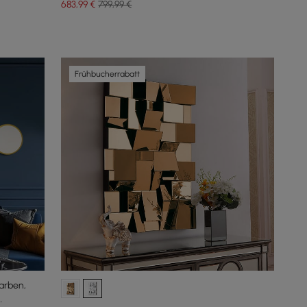
683
,99
€
799,99 €
Frühbucherrabatt
arben,