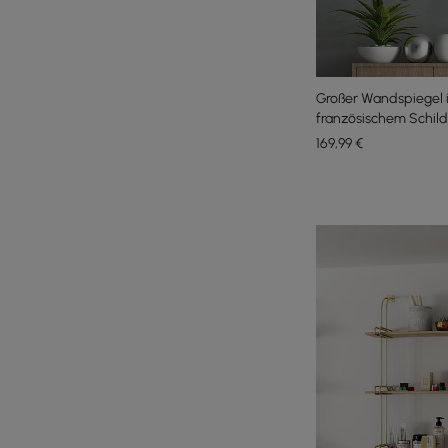
Großer Wandspiegel i
französischem Schild
Jahrhundert, champ
169
,99
€