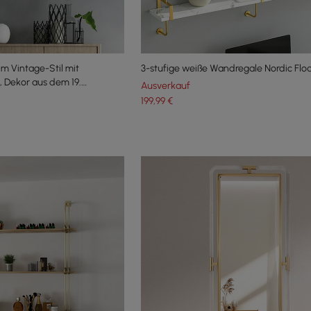
m Vintage-Stil mit
3-stufige weiße Wandregale Nordic Floa
, Dekor aus dem 19.
Ausverkauf
agnerfarbener Goldschmuck
199
,99
€