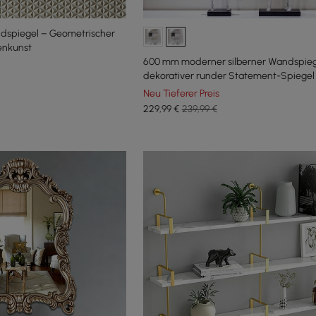
dspiegel – Geometrischer
enkunst
600 mm moderner silberner Wandspie
dekorativer runder Statement-Spiegel
Neu Tieferer Preis
229
,99
€
239,99 €