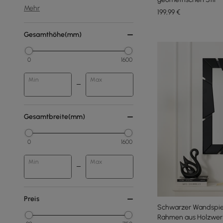
Mehr
199
,99
€
Gesamthöhe(mm)
0
1600
Min
Max
Gesamtbreite(mm)
0
1600
Min
Max
Preis
Schwarzer Wandspi
Rahmen aus Holzwerks