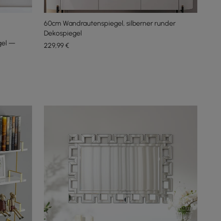
60cm Wandrautenspiegel, silberner runder
Dekospiegel
gel —
229
,99
€