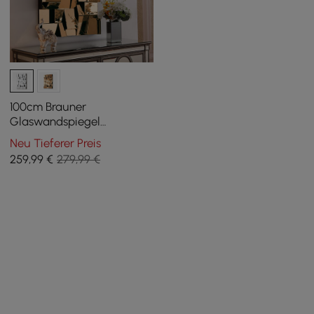
100cm Brauner
Glaswandspiegel
Geometrischer Dekospiegel
Neu Tieferer Preis
Vertikale & Horizontale
259
,99
€
279,99 €
Montage