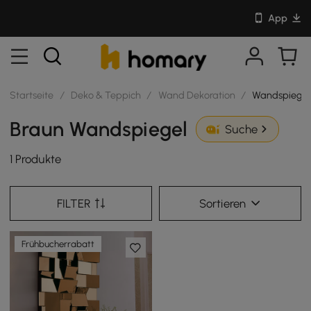
App
Startseite
/
Deko & Teppich
/
Wand Dekoration
/
Wandspiegel
Braun Wandspiegel
Suche
1 Produkte
FILTER
Sortieren
Frühbucherrabatt