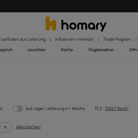
Leitfaden zur Lieferung
Influencer x Homary
Trade Program
|
|
|
eppich
Leuchten
Küche
Organisation
24H
ot
Auf Lager: Lieferung in 1 Woche
PLZ :
10557-Berlin
r
Alles löschen