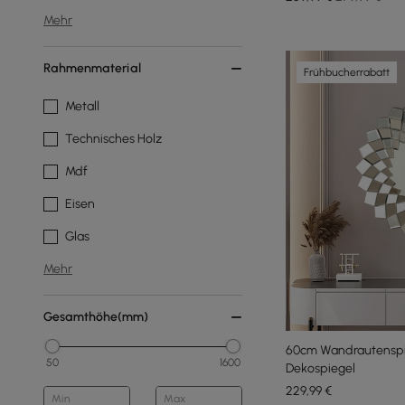
Mehr
Rahmenmaterial
Frühbucherrabatt
Metall
Technisches Holz
Mdf
Eisen
Glas
Mehr
Gesamthöhe(mm)
60cm Wandrautenspie
50
1600
Dekospiegel
229
,99
€
Min
Max