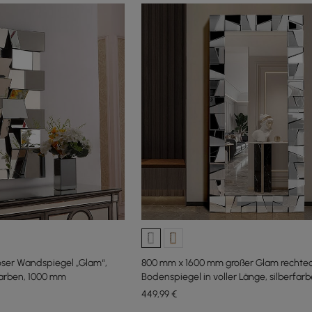
oser Wandspiegel „Glam“,
800 mm x 1600 mm großer Glam rechtec
farben, 1000 mm
Bodenspiegel in voller Länge, silberfar
Glasrahmen
449
,99
€