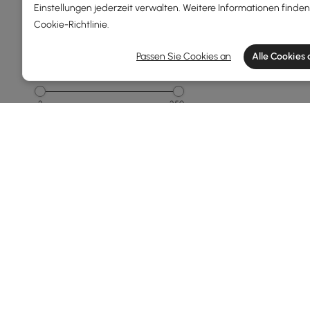
250 - 500
Einstellungen jederzeit verwalten. Weitere Informationen finden 
Cookie-Richtlinie
.
500 - 1000
Passen Sie Cookies an
Alle Cookies
Gesamttiefe(mm)
2
250
Min
Max
Spiegeltyp
Akzent-spiegel
Wandmontierter Spiegel
Spiegel In Voller Länge
Cheval Spiegel