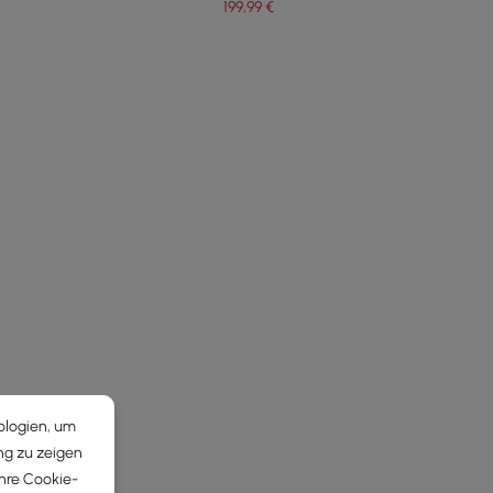
199
,99
€
ologien, um
ng zu zeigen
Ihre Cookie-