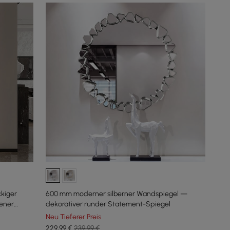
kiger
600 mm moderner silberner Wandspiegel —
bener
dekorativer runder Statement-Spiegel
Neu Tieferer Preis
229
,99
€
239,99 €