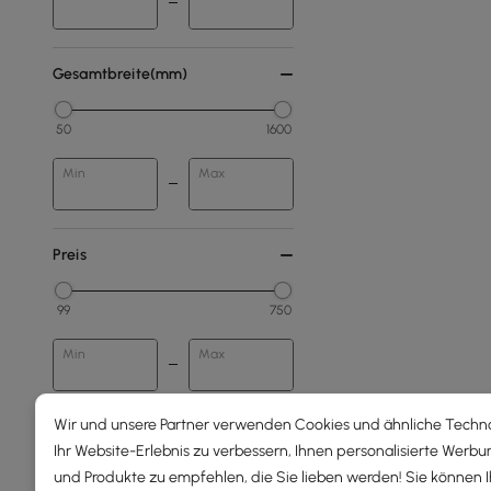
Gesamtbreite(mm)
50
1600
Min
Max
Preis
99
750
Min
Max
Unter 150
Wir und unsere Partner verwenden Cookies und ähnliche Techn
Ihr Website-Erlebnis zu verbessern, Ihnen personalisierte Werbu
150 - 250
und Produkte zu empfehlen, die Sie lieben werden! Sie können 