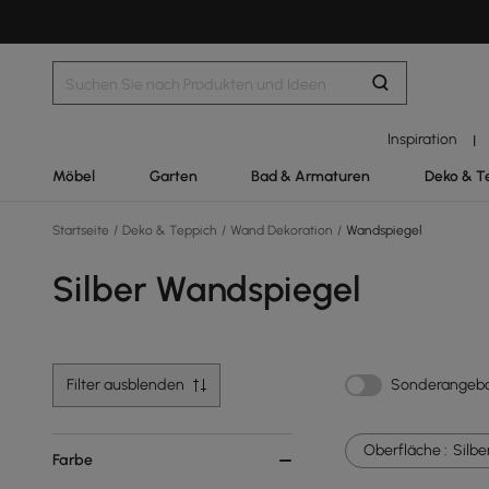
Inspiration
|
Möbel
Garten
Bad & Armaturen
Deko & T
Startseite
/
Deko & Teppich
/
Wand Dekoration
/
Wandspiegel
Silber Wandspiegel
Filter ausblenden
Sonderangeb
Oberfläche :
Silbe
Farbe