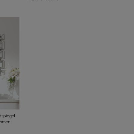
dspiegel
ahmen