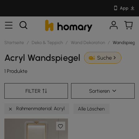
App
Startseite
/
Deko & Teppich
/
Wand Dekoration
/
Wandspiegel
Acryl Wandspiegel
Suche
1 Produkte
FILTER
Sortieren
Rahmenmaterial: Acryl
Alle Löschen