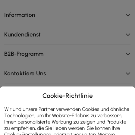
Information
Kundendienst
B2B-Programm
Kontaktiere Uns
Cookie-Richtlinie
111K
Wir und unsere Partner verwenden Cookies und ähnliche
4.8
star
Technologien, um Ihr Website-Erlebnis zu verbessern,
ZERTIFIZIERTE BEWERTUNGEN
rating
Ihnen personalisierte Werbung zu zeigen und Produkte
zu empfehlen, die Sie lieben werden! Sie können Ihre
Cookie-Einstellungen jederzeit verwalten. Weitere