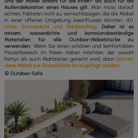
und der Möbel sowohl für die Innen- als auch für die
Außendekoration eines Hauses gilt.
Man muss darauf
achten, Faktoren nicht zu vernachlässigen, die die Möbel
in einer offenen Umgebung beeinflussen könnten, d.h.
Hitze, Sonnenlicht und Niederschlag
.
Daher ist es
ratsam, wasserdichte und korrosionsbeständige
Materialien für alle Outdoor-Möbelstücke zu
verwenden.
Wenn Sie einen schönen und komfortablen
Freizeitbereich im Freien haben möchten, der sowohl
Partys als auch Mahlzeiten gerecht wird, dann
können
diese Möbel zur Einkaufsliste hinzugefügt werden.
① Outdoor-Sofa