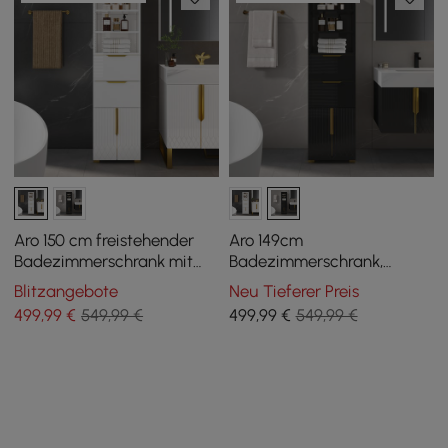
Aro 150 cm freistehender
Aro 149cm
Badezimmerschrank mit
Badezimmerschrank,
Regalen, Schubladen &
freistehender Hochschrank
Blitzangebote
Neu Tieferer Preis
Türen
mit Regalen, Schubladen &
499
,99
€
549,99 €
499
,99
€
549,99 €
Türen