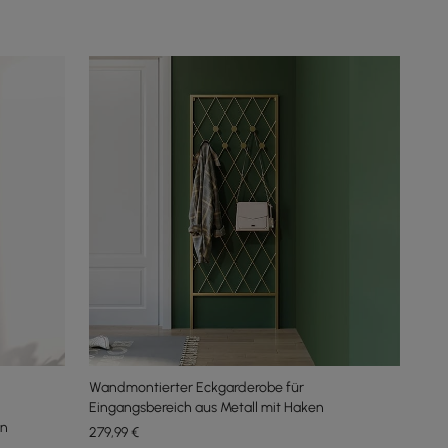
Wandmontierter Eckgarderobe für
Eingangsbereich aus Metall mit Haken
in
279
,99
€