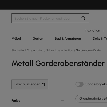
Inspiration
|
Möbel
Garten
Bad & Armaturen
Deko & T
Startseite
/
Organisation
/
Schrankorganisation
/
Garderobenständer
Metall Garderobenständer
Filter ausblenden
Sonderangeb
Grundmaterial :
M
Farbe