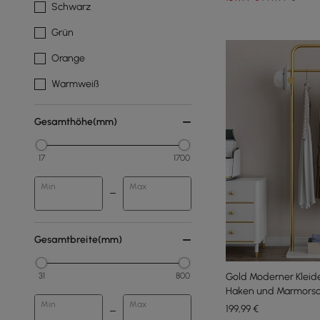
Schwarz
Grün
Orange
Warmweiß
Gesamthöhe(mm)
17
1700
Min
Max
Gesamtbreite(mm)
31
800
Gold Moderner Kleide
Haken und Marmorso
Min
Max
199
,99
€