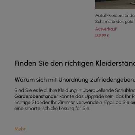
Metall-Kleiderständer
Schirmständer, gold
Ausverkauf
139
,99
€
Products in the current category have been updated to show th
Finden Sie den richtigen Kleiderstä
Warum sich mit Unordnung zufriedengeben,
Sind Sie es leid, Ihre Kleidung in überquellende Schubl
Garderobenständer
könnte das Upgrade sein, das Ihr 
richtige Ständer Ihr Zimmer verwandeln. Egal, ob Sie e
eine smarte, schicke Lösung für Sie.
Mehr
1. Produkttypen, die Sie kennen sollten