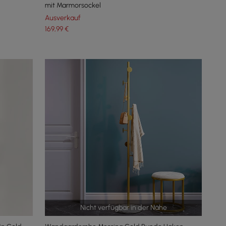
mit Marmorsockel
Ausverkauf
169
,99
€
Nicht verfügbar in der Nähe