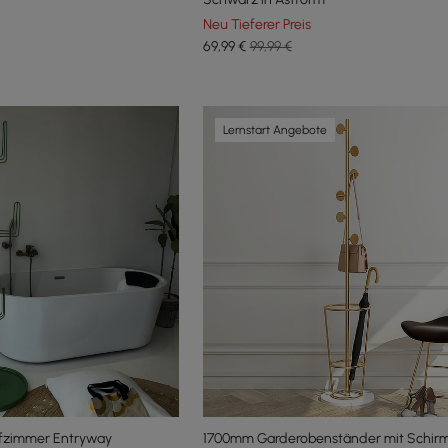
Neu Tieferer Preis
69
,99
€
99,99 €
Lernstart Angebote
afzimmer Entryway
1700mm Garderobenständer mit Schir