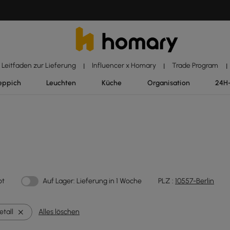
Leitfaden zur Lieferung
Influencer x Homary
Trade Program
|
|
|
eppich
Leuchten
Küche
Organisation
24H
ot
Auf Lager: Lieferung in 1 Woche
PLZ :
10557-Berlin
etall
Alles löschen