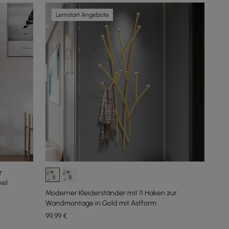
Lernstart Angebote
r
kel
Moderner Kleiderständer mit 11 Haken zur
Wandmontage in Gold mit Astform
99
,99
€