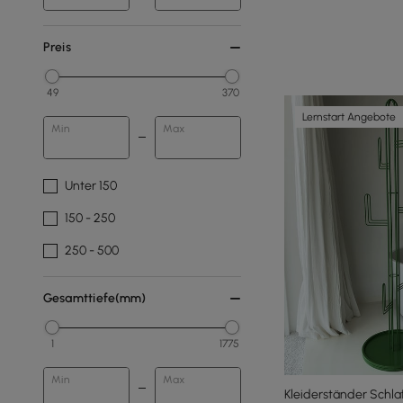
Preis
49
370
Lernstart Angebote
Min
Max
Unter 150
150 - 250
250 - 500
Gesamttiefe(mm)
1
1775
Min
Max
Kleiderständer Schl