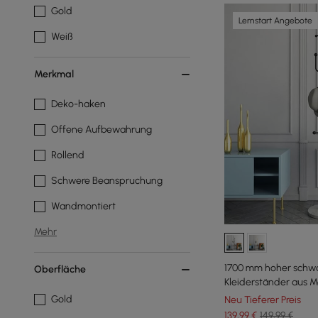
Gold
Lernstart Angebote
Weiß
Merkmal
Deko-haken
Offene Aufbewahrung
Rollend
Schwere Beanspruchung
Wandmontiert
Mehr
1700 mm hoher schw
Oberfläche
Kleiderständer aus M
Marmorsockel
Gold
Neu Tieferer Preis
139
,99
€
149,99 €