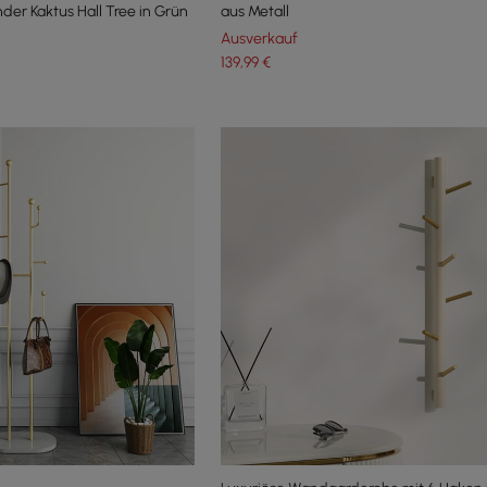
der Kaktus Hall Tree in Grün
aus Metall
Ausverkauf
139
,99
€