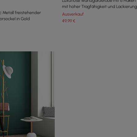
Luxuriöse Wandgarderobe mit 6 Haken 
mit hoher Tragfähigkeit und Lackierung
 Metall freistehender
Ausverkauf
rsockel in Gold
49
,99
€