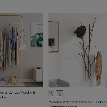
rständer aus Metall mit
ckel
Moderne Wandgarderobe mit 11 Haken 
Schwarz in Astform