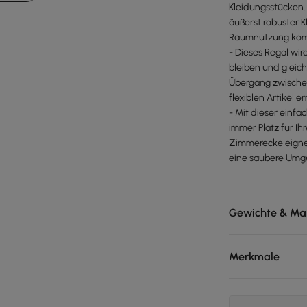
Kleidungsstücken.
äußerst robuster K
Raumnutzung komb
- Dieses Regal wi
bleiben und gleich
Übergang zwischen
flexiblen Artikel e
- Mit dieser einf
immer Platz für Ih
Zimmerecke eignet
eine saubere Umge
Gewichte & Ma
Merkmale