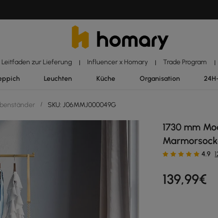
Leitfaden zur Lieferung
Influencer x Homary
Trade Program
|
|
|
eppich
Leuchten
Küche
Organisation
24H
benständer
/
SKU: J06MMJ000049G
1730 mm Mod
Marmorsock
4.9
139
,99
€