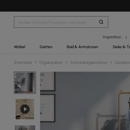
Inspiration
|
Möbel
Garten
Bad & Armaturen
Deko & T
Startseite
/
Organisation
/
Schrankorganisation
/
Gardero