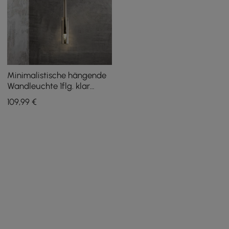
Minimalistische hängende
Wandleuchte 1flg. klar
bewaffnet Wandleuchte
109
,99
€
Kristall
Innenwandbeleuchtung