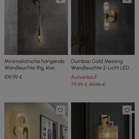
Minimalistische hängende
Dumboo Gold Messing
Wandleuchte 1flg. klar
Wandleuchte 2-Licht LED
bewaffnet Wandleuchte
Innenbeleuchtung auf und
109
,99
€
Ausverkauf
Kristall
ab
79
,99
€
119,99 €
Innenwandbeleuchtung