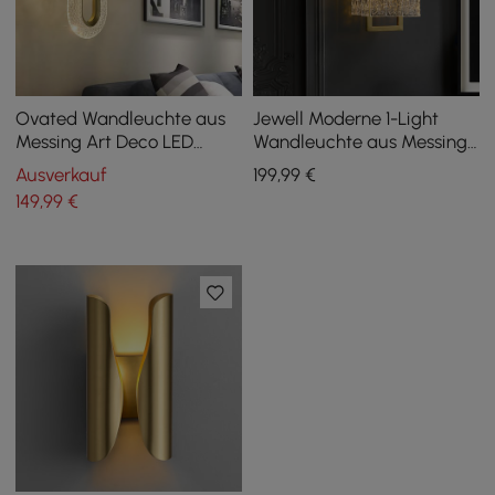
Ovated Wandleuchte aus
Jewell Moderne 1-Light
Messing Art Deco LED
Wandleuchte aus Messing
Wandbeleuchtung 2-Licht-
mit Wasserwelligkeit
Ausverkauf
199
,99
€
Ring Wandleuchte
Glasschirm
149
,99
€