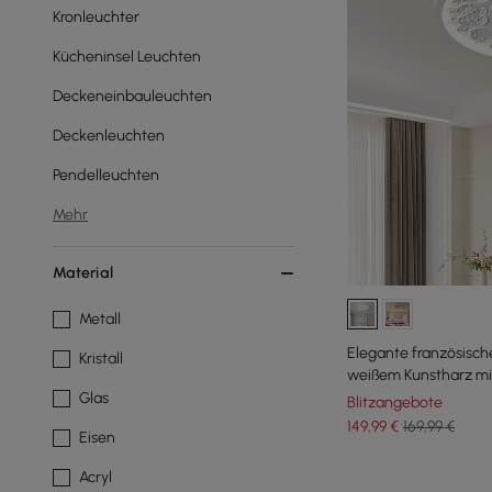
Kronleuchter
Kücheninsel Leuchten
Deckeneinbauleuchten
Deckenleuchten
Pendelleuchten
Mehr
Material
Metall
Elegante französisc
Kristall
weißem Kunstharz mi
Glas
Blitzangebote
149
,99
€
169,99 €
Eisen
Acryl