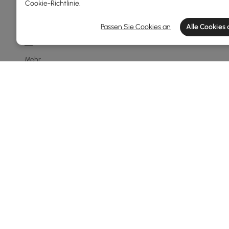
Cookie-Richtlinie
.
8 Flg.
10 Flg.
Passen Sie Cookies an
Alle Cookies
1-leicht
Mehr
Preis
69
600
Min
Max
Unter 150
150 - 250
250 - 500
500 - 1000
Products in the current category have been updated to show t