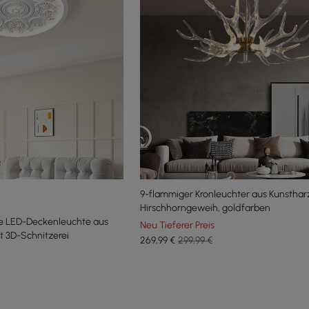
9-flammiger Kronleuchter aus Kunsthar
Hirschhorngeweih, goldfarben
he LED-Deckenleuchte aus
Neu Tieferer Preis
t 3D-Schnitzerei
269
,99
€
299,99 €