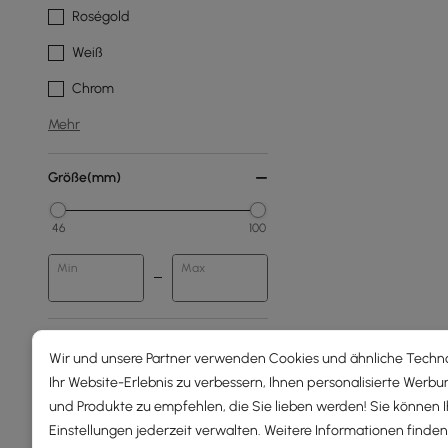
Roségold
Weiß
Chrom
Mehr
Größe(mm)
46
100
Min
Max
Anzahl Der Lichter
Wir und unsere Partner verwenden Cookies und ähnliche Techn
Ihr Website-Erlebnis zu verbessern, Ihnen personalisierte Werbu
6 Flg.
und Produkte zu empfehlen, die Sie lieben werden! Sie können 
4 Flg.
Einstellungen jederzeit verwalten. Weitere Informationen finden 