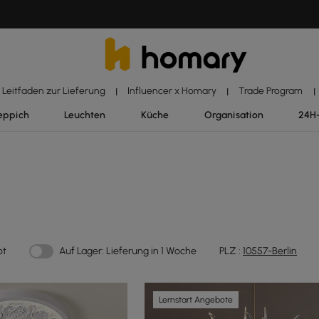
Leitfaden zur Lieferung
Influencer x Homary
Trade Program
|
|
|
eppich
Leuchten
Küche
Organisation
24H
ot
Auf Lager: Lieferung in 1 Woche
PLZ :
10557-Berlin
Lernstart Angebote