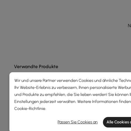
N
Verwandte Produkte
Wir und unsere Partner verwenden Cookies und ähnliche Techn
Ihr Website-Erlebnis zu verbessern, Ihnen personalisierte Werbu
und Produkte zu empfehlen, die Sie lieben werden! Sie können 
Einstellungen jederzeit verwalten. Weitere Informationen finden 
DEALS, INSPIRATION UND TRE
Cookie-Richtlinie
.
Erfahren Sie mehr über Sonderangebote, Angebote, 
Passen Sie Cookies an
Alle Cookies
Allgemeine Geschäftsbedingungen
Datenschutzer