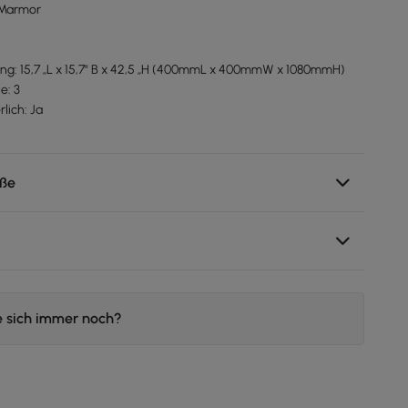
, Marmor
: 15,7 „L x 15,7" B x 42,5 „H (400mmL x 400mmW x 1080mmH)
e: 3
lich: Ja
ße
e sich immer noch?