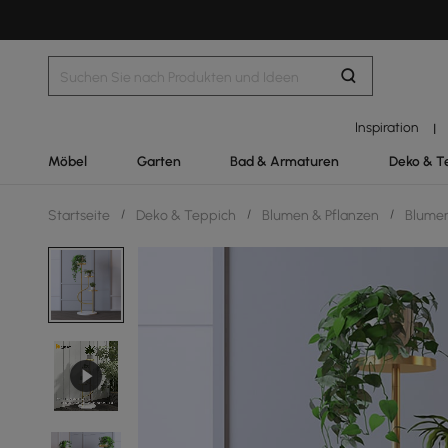
Inspiration
|
Möbel
Garten
Bad & Armaturen
Deko & T
Startseite
/
Deko & Teppich
/
Blumen & Pflanzen
/
Blumen