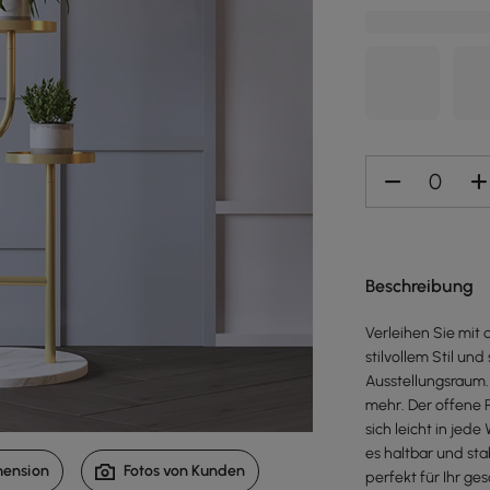
Beschreibung
Verleihen Sie mit
stilvollem Stil un
Ausstellungsraum. 
mehr. Der offene 
sich leicht in jed
es haltbar und sta
mension
Fotos von Kunden
perfekt für Ihr g