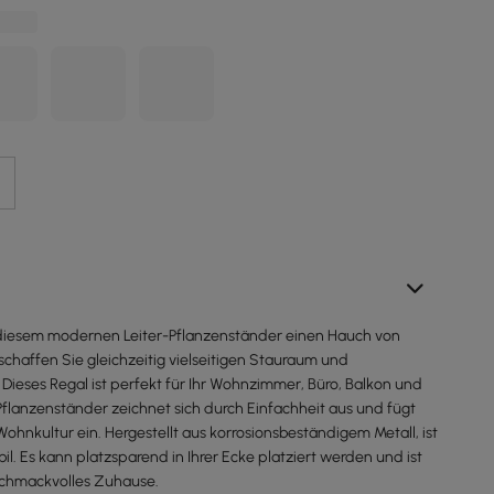
 diesem modernen Leiter-Pflanzenständer einen Hauch von
d schaffen Sie gleichzeitig vielseitigen Stauraum und
Dieses Regal ist perfekt für Ihr Wohnzimmer, Büro, Balkon und
Pflanzenständer zeichnet sich durch Einfachheit aus und fügt
e Wohnkultur ein. Hergestellt aus korrosionsbeständigem Metall, ist
bil. Es kann platzsparend in Ihrer Ecke platziert werden und ist
eschmackvolles Zuhause.