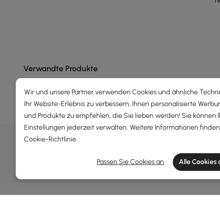
Verwandte Produkte
Wir und unsere Partner verwenden Cookies und ähnliche Techn
Ihr Website-Erlebnis zu verbessern, Ihnen personalisierte Werbu
und Produkte zu empfehlen, die Sie lieben werden! Sie können 
Einstellungen jederzeit verwalten. Weitere Informationen finden 
DEALS, INSPIRATION UND TRE
Cookie-Richtlinie
.
Erfahren Sie mehr über Sonderangebote, Angebote, 
Passen Sie Cookies an
Alle Cookies
Allgemeine Geschäftsbedingungen
Datenschutzer
Info