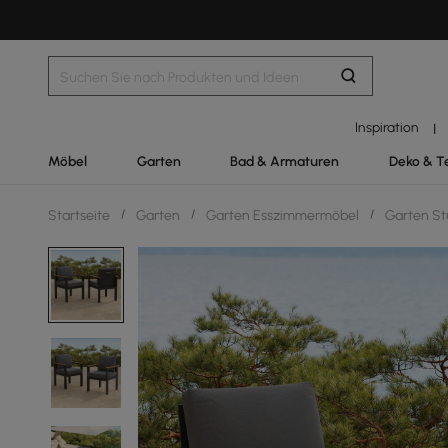
Inspiration
|
Möbel
Garten
Bad & Armaturen
Deko & T
Startseite
/
Garten
/
Garten Esszimmermöbel
/
Garten St