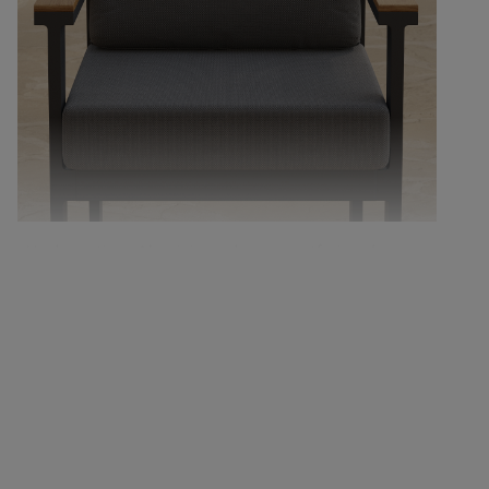
Hochwertiger Aluminiumrahmen, rostfrei und
witterungsbeständig, geeignet für eine Vielzahl von
Klimabedingungen.