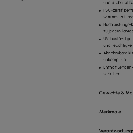
und Stabilität b
FSC-zertifizier
warmes, zeitlos
Hochleistungs-K
zu jedem Jahres
UV-beständiger,
und Feuchtigke
Abnehmbare Kis
unkompliziert.
Enthält Lendenk
verleihen.
Gewichte & Ma
Merkmale
Verantwortungs