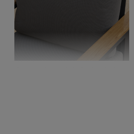
Diese wetterfesten und schnell trocknenden Kissen
bieten ganzjährigen Komfort und Haltbarkeit für
jede Umgebung im Freien.