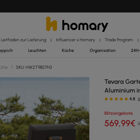
Leitfaden zur Lieferung
Influencer x Homary
Trade Program
|
|
|
eppich
Leuchten
Küche
Organisation
24H
ühle
/
SKU: HW2T9857H3
Tevara Gart
Aluminium i
4.8
Blitzangebote
569
,99
€
5